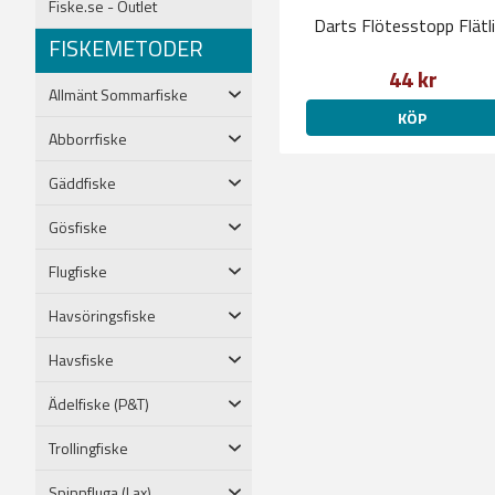
Fiske.se - Outlet
Darts Flötesstopp Flätl
FISKEMETODER
44 kr
Allmänt Sommarfiske
KÖP
Abborrfiske
Gäddfiske
Gösfiske
Flugfiske
Havsöringsfiske
Havsfiske
Ädelfiske (P&T)
Trollingfiske
Spinnfluga (Lax)