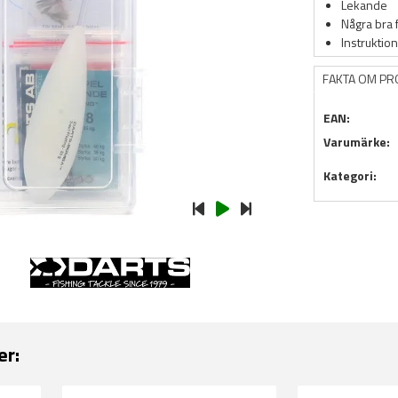
Lekande
Några bra 
Instruktio
FAKTA OM P
EAN:
Varumärke:
Kategori:
er: