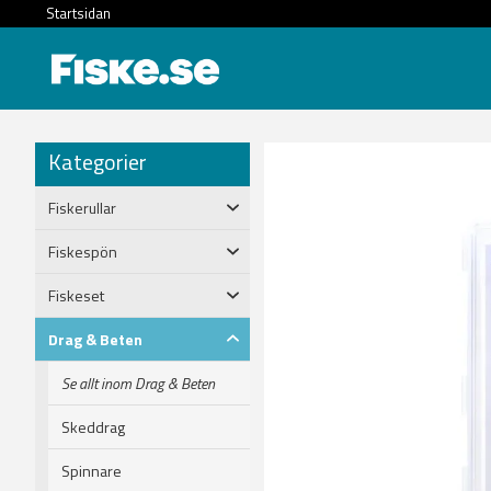
Startsidan
Kategorier
Fiskerullar
Fiskespön
Fiskeset
Drag & Beten
Se allt inom Drag & Beten
Skeddrag
Spinnare