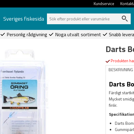
Kundservice
Kontakt
Sveriges fiskesida
Personlig rådgivning
Noga utvalt sortiment
Snabb lever
Darts B
Produkten har
BESKRIVNING
Darts Bo
Färdigt startk
Mycket smidigt
finlir.
Specifikatio
Darts Bomb
Gummipärl