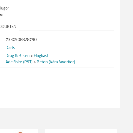
flugor
ner
RODUKTEN
7330908828790
Darts
Drag & Beten
>
Flugkast
Ädelfiske (P&T)
>
Beten (Våra favoriter)