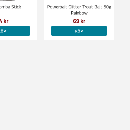
omba Stick
Powerbait Glitter Trout Bait 50g
Rainbow
4 kr
69 kr
KÖP
KÖP