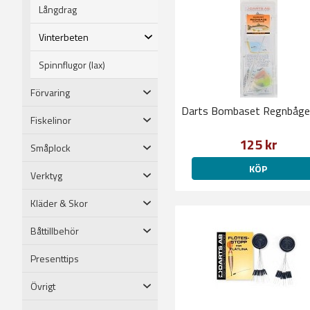
Långdrag
Vinterbeten
Spinnflugor (lax)
Förvaring
Darts Bombaset Regnbåge 
Fiskelinor
125 kr
Småplock
KÖP
Verktyg
Kläder & Skor
Båttillbehör
Presenttips
Övrigt