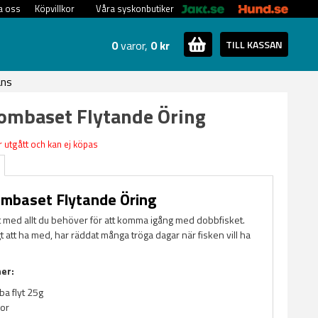
a oss
Köpvillkor
Våra syskonbutiker
0
varor,
0 kr
TILL KASSAN
ans
ombaset Flytande Öring
 utgått och kan ej köpas
mbaset Flytande Öring
it med allt du behöver för att komma igång med dobbfisket.
 att ha med, har räddat många tröga dagar när fisken vill ha
ner:
a flyt 25g
or