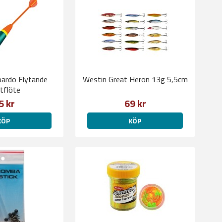
ardo Flytande
Westin Great Heron 13g 5,5cm
tflöte
5 kr
69 kr
KÖP
KÖP