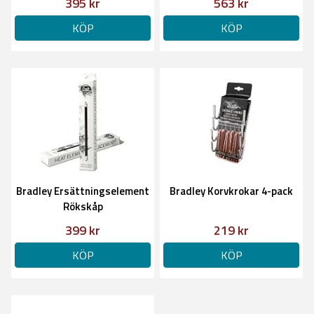
395 kr
563 kr
KÖP
KÖP
Bradley Ersättningselement
Bradley Korvkrokar 4-pack
Rökskåp
399 kr
219 kr
KÖP
KÖP