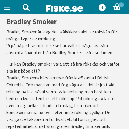
0
Bradley Smoker
Bradley Smoker är idag det självklara valet av rökskåp för
många typer av inrökning.
Vi på på jakt.se och fiske.se har valt ut några av våra
absoluta favoriter från Bradley Smoker i vårt sortiment.
Hur kan Bradley smoker vara ett så bra rökskåp och varför
ska jag köpa ett?
Bradley Smokers härstammar från laxrökarna i British
Columbia. Och man kan med fog säga att det är just vid
rökning av lax, såväl varm- & kallrökning man bäst kan
bedöma kvaliteten hos ett rökskåp. Vid rökning av lax blir
även marginella skillnader i träslag, bismaker och
konsekvenserna av över-eller underrökning tydliga. De
viktigaste faktorerna för kvalitet, tillförlitlighet och
repeterbarhet är det som gör en Bradley Smoker unik.