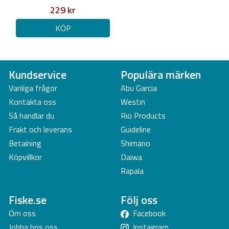
229 kr
KÖP
Kundservice
Populära märken
Vanliga frågor
Abu Garcia
Kontakta oss
Westin
Så handlar du
Rio Products
Frakt och leverans
Guideline
Betalning
Shimano
Köpvillkor
Daiwa
Rapala
Fiske.se
Följ oss
Om oss
Facebook
Jobba hos oss
Instagram