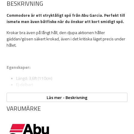
BESKRIVNING
Commodore är ett stryktåligt spö från Abu Garcia. Perfekt till
ismete men även båtfiske när du önskar ett kort smidigt spö.
Krokar bra även på långt håll, den djupa aktionen håller
gäddan/gösen säkert krokad, även i det kritiska läget precis under
hålet.
Egenskaper:
Längd: 3,6ft (110cm)
Ej delbart
Passar både multi och haspelrulle
Läs mer - Beskrivning
VARUMÄRKE
Lämplig lina vid ismete efter gädda är nylon runt 0,40 mm