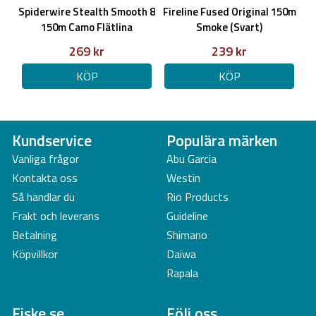
Spiderwire Stealth Smooth 8
Fireline Fused Original 150m
150m Camo Flätlina
Smoke (Svart)
5000C
Utvxl: 5,2:1 / 87cm
269 kr
239 kr
Kullager: 4
Lincapacity: 150m 0,37mm
KÖP
KÖP
vikt: 275g
Broms: 12kg
Antireverse reglage: Ja (går att veva baklänges)
Kundservice
Populära märken
Vanliga frågor
Abu Garcia
Observera!
linkapaciteten är angiven som Nylon, detta för att
Kontakta oss
Westin
flätlinor varierar rejält i faktiska dimensioner mellan olika märken.
Så handlar du
Rio Products
Frakt och leverans
Guideline
Betalning
Shimano
Köpvillkor
Daiwa
Rapala
Fiske.se
Följ oss