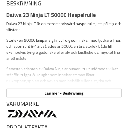
BESKRIVNING
Daiwa 23 Ninja LT 5000C Haspelrulle
Daiwa 23 Ninja LT är en extremt prisvärd haspelrulle, lätt, pålitlig och
slitstark!
Storleken 5000C lämpar sig fint till dig som fiskar med tjockare linor,
och spön runt 8-12ft således är 5000C en bra storlek både till
exempelvis tyngre gäddfiske eller älv och kustfiske där mycket lina
är ett måste.
Senaste varianten av Daiwa Ninja är numer i
"LT"
utförande vilket
står för:
"Light & Tough"
som innebär att man lättat
rullkroppen,spolen och veven men behållit rullens styrka och
tålighet.
Läs mer - Beskrivning
Ninja har även Tough Digigear kugghjul som har en 150% längre
VARUMÄRKE
livslängd jämfört med tidigare generationens Ninja. Graphite
rullkropp och Daiwas patenterad Air Rotor ger en silkeslen men
samtidigt stabil gång
"C"
PRODUKTFAKTA
står för "Compact" villket innebär att själva rullkroppen är