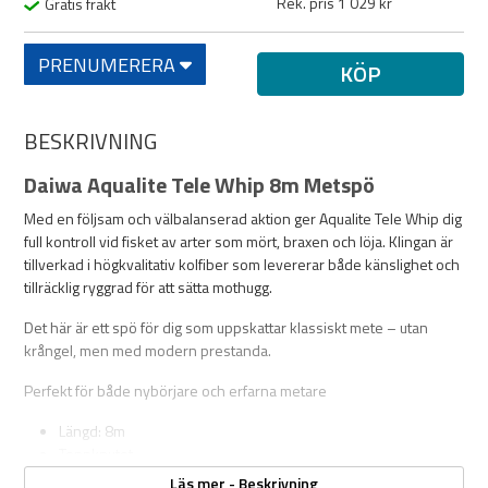
Rek. pris 1 029 kr
Gratis frakt
PRENUMERERA
KÖP
BESKRIVNING
Daiwa Aqualite Tele Whip 8m Metspö
Med en följsam och välbalanserad aktion ger Aqualite Tele Whip dig
full kontroll vid fisket av arter som mört, braxen och löja. Klingan är
tillverkad i högkvalitativ kolfiber som levererar både känslighet och
tillräcklig ryggrad för att sätta mothugg.
Det här är ett spö för dig som uppskattar klassiskt mete – utan
krångel, men med modern prestanda.
Perfekt för både nybörjare och erfarna metare
Längd: 8m
Toppknutet
Vikt: 514g
Läs mer - Beskrivning