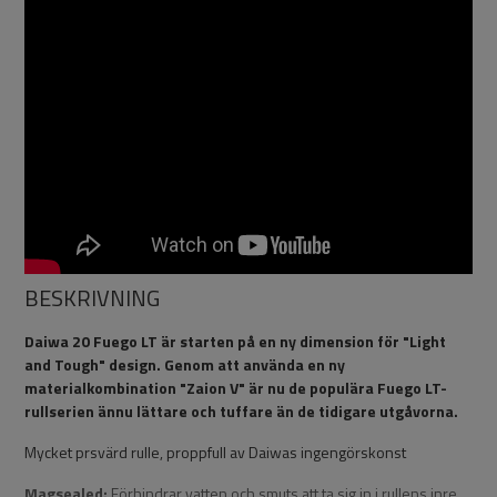
BESKRIVNING
Daiwa 20 Fuego LT är starten på en ny dimension för "Light
and Tough" design. Genom att använda en ny
materialkombination "Zaion V" är nu de populära Fuego LT-
rullserien ännu lättare och tuffare än de tidigare utgåvorna.
Mycket prsvärd rulle, proppfull av Daiwas ingengörskonst
Magsealed:
Förhindrar vatten och smuts att ta sig in i rullens inre.