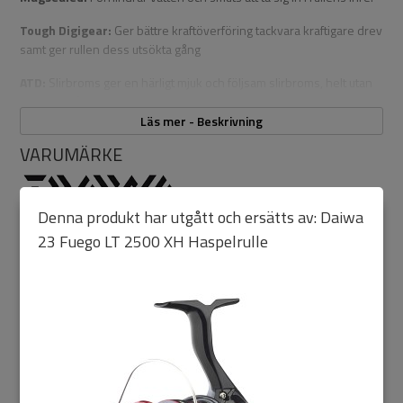
Tough Digigear:
Ger bättre kraftöverföring tackvara kraftigare drev
samt ger rullen dess utsökta gång
ATD:
Slirbroms ger en härligt mjuk och följsam slirbroms, helt utan
startmotstånd genom hela bromsregistret.
Läs mer - Beskrivning
VARUMÄRKE
Vad betyder bokstäverna i rullbeteckningen?
LT
"Light & Tough" eller "Lätt och stark" principen med en mindre
Denna produkt har utgått och ersätts av:
Daiwa
men starkare rullkropp. LT-tekniken ger inte bara förbättrad känsla
PRODUKTFAKTA
23 Fuego LT 2500 XH Haspelrulle
och kraft . Den kompakta rullkroppen rymmer trots sin storlek
ett förstorad Digigear som ger en stabilare rulle med mjukare gång.
EAN:
043178613887
"XH"
står för "Extra High Gear" villket innebär en högre utväxling
Varumärke:
Daiwa
Kategori:
Abborrfiske
>
Abborrullar
>
Haspelrullar
Allmänt Sommarfiske
>
Rullar
Fiskerullar
>
Abborrfiske
>
Haspelrullar
Egenskaper:
Fiskerullar
>
Allmänt sommarfiske
Fiskerullar
>
Gäddfiske
>
Haspelrullar