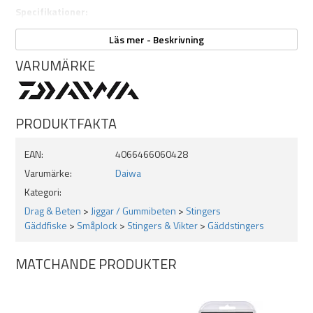
Specifikationer:
1-pack
Läs mer - Beskrivning
3/0 fram 2/0 bak, passar beten ca 20-30cm
VARUMÄRKE
PRODUKTFAKTA
EAN:
4066466060428
Varumärke:
Daiwa
Kategori:
Drag & Beten
>
Jiggar / Gummibeten
>
Stingers
Gäddfiske
>
Småplock
>
Stingers & Vikter
>
Gäddstingers
MATCHANDE PRODUKTER