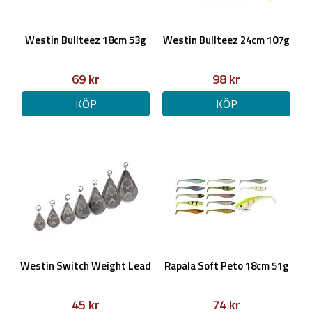
Westin Bullteez 18cm 53g
Westin Bullteez 24cm 107g
69 kr
98 kr
KÖP
KÖP
Westin Switch Weight Lead
Rapala Soft Peto 18cm 51g
45 kr
74 kr