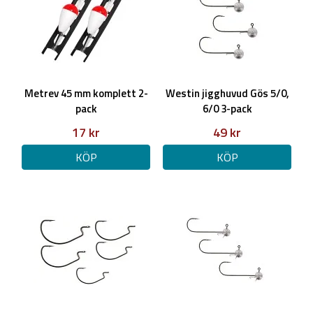
Metrev 45 mm komplett 2-
Westin jigghuvud Gös 5/0,
pack
6/0 3-pack
17 kr
49 kr
KÖP
KÖP