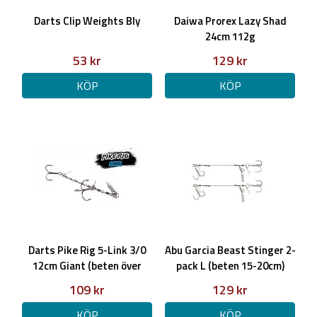
Darts Clip Weights Bly
Daiwa Prorex Lazy Shad
24cm 112g
53 kr
129 kr
KÖP
KÖP
Darts Pike Rig 5-Link 3/0
Abu Garcia Beast Stinger 2-
12cm Giant (beten över
pack L (beten 15-20cm)
25cm)
109 kr
129 kr
KÖP
KÖP