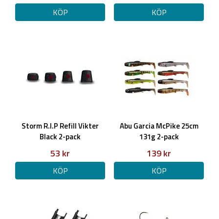
KÖP
KÖP
Storm R.I.P Refill Vikter
Abu Garcia McPike 25cm
Black 2-pack
131g 2-pack
53 kr
139 kr
KÖP
KÖP