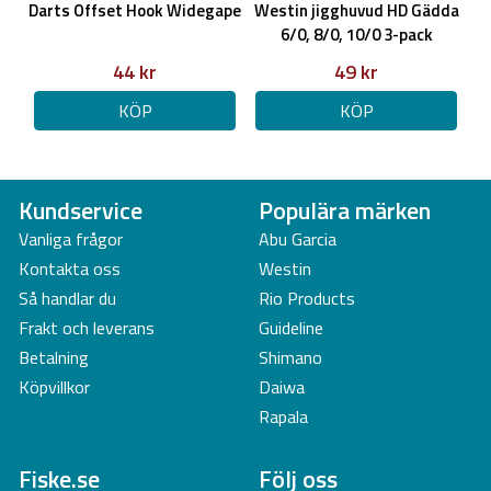
Darts Offset Hook Widegape
Westin jigghuvud HD Gädda
6/0, 8/0, 10/0 3-pack
44 kr
49 kr
KÖP
KÖP
Kundservice
Populära märken
Vanliga frågor
Abu Garcia
Kontakta oss
Westin
Så handlar du
Rio Products
Frakt och leverans
Guideline
Betalning
Shimano
Köpvillkor
Daiwa
Rapala
Fiske.se
Följ oss