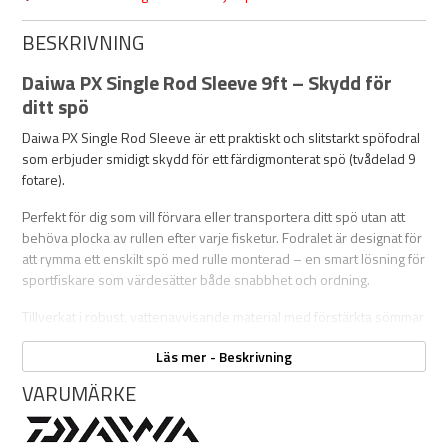
BESKRIVNING
Daiwa PX Single Rod Sleeve 9ft – Skydd för
ditt spö
Daiwa PX Single Rod Sleeve är ett praktiskt och slitstarkt spöfodral
som erbjuder smidigt skydd för ett färdigmonterat spö (tvådelad 9
fotare).
Perfekt för dig som vill förvara eller transportera ditt spö utan att
behöva plocka av rullen efter varje fisketur. Fodralet är designat för
att rymma ett enskilt spö med rulle monterad – en smart lösning för
sportfiskare som värdesätter både snabbhet och ordning.
Tillverkat i robust, vattenavvisande material med förstärkta sömmar
ger det ett effektivt skydd mot smuts, fukt och stötar. Den smarta
Läs mer - Beskrivning
dragkedjan löper hela vägen längs sidan, vilket gör det enkelt att
öppna och stänga fodralet utan krångel. Invändigt finns ett
VARUMÄRKE
skyddande foder som minimerar risken för skador på spöringar,
klinga eller rulle.