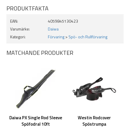
Egenskaper:
PRODUKTFAKTA
Passar ett färdigmonterat spö med rulle
EAN:
4059845130423
Hållbart och vattenavvisande yttertyg
Varumärke:
Daiwa
Helfodrad insida för extra skydd
Kategori:
Förvaring
>
Spö- och Rullförvaring
Fullängdsdragkedja för enkel åtkomst
MATCHANDE PRODUKTER
Perfekt för snabb transport till och från vattnet
Längd: 145cm
Daiwa PX Single Rod Sleeve
Westin Rodcover
Spöfodral 10ft
Spöstrumpa