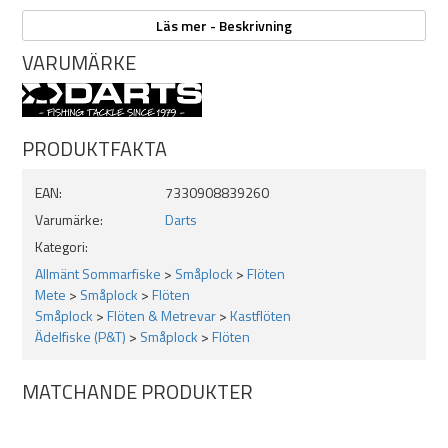
Färg: Röd
Läs mer - Beskrivning
Välj vikt i listan: 20, 25 eller 30g
VARUMÄRKE
PRODUKTFAKTA
EAN:
7330908839260
Varumärke:
Darts
Kategori:
Allmänt Sommarfiske
>
Småplock
>
Flöten
Mete
>
Småplock
>
Flöten
Småplock
>
Flöten & Metrevar
>
Kastflöten
Ädelfiske (P&T)
>
Småplock
>
Flöten
MATCHANDE PRODUKTER