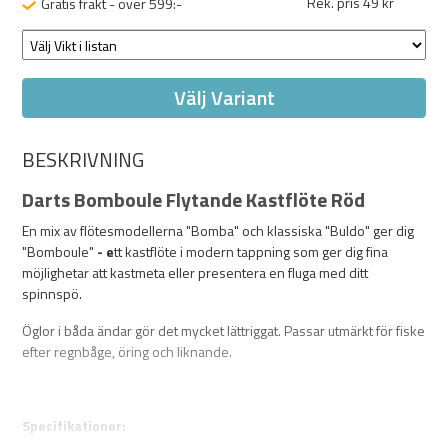
Rek. pris 49 kr
Gratis frakt - över 599:-
Välj Variant
BESKRIVNING
Darts Bomboule Flytande Kastflöte Röd
En mix av flötesmodellerna "Bomba" och klassiska "Buldo" ger dig
"Bomboule"
- e
tt kastflöte i modern tappning som ger dig fina
möjlighetar att kastmeta eller presentera en fluga med ditt
spinnspö.
Öglor i båda ändar gör det mycket lättriggat. Passar utmärkt för fiske
efter regnbåge, öring och liknande.
Specifikationer: