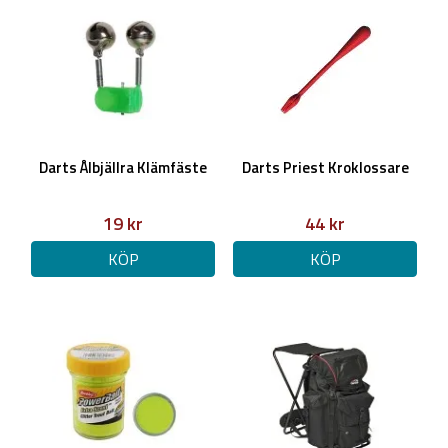
Darts Ålbjällra Klämfäste
Darts Priest Kroklossare
19 kr
44 kr
KÖP
KÖP