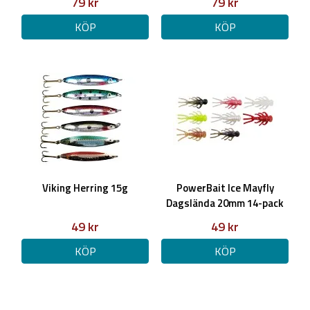
79 kr
79 kr
KÖP
KÖP
Viking Herring 15g
PowerBait Ice Mayfly
Dagslända 20mm 14-pack
49 kr
49 kr
KÖP
KÖP