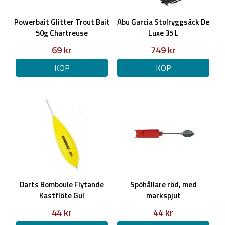
Powerbait Glitter Trout Bait
Abu Garcia Stolryggsäck De
50g Chartreuse
Luxe 35 L
69 kr
749 kr
KÖP
KÖP
Darts Bomboule Flytande
Spöhållare röd, med
Kastflöte Gul
markspjut
44 kr
44 kr