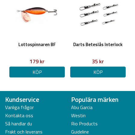
Lottospinnaren BF
Darts Beteslås Interlock
179 kr
35 kr
KÖP
KÖP
Kundservice
Populära märken
Vanliga frågor
Abu Garcia
Kontakta oss
Westin
Så handlar du
Rio Products
Frakt och leverans
Guideline