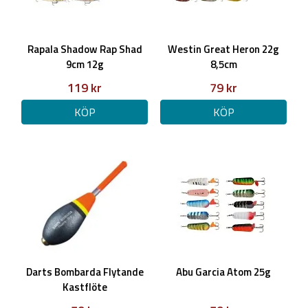
Rapala Shadow Rap Shad
Westin Great Heron 22g
9cm 12g
8,5cm
119 kr
79 kr
KÖP
KÖP
Darts Bombarda Flytande
Abu Garcia Atom 25g
Kastflöte