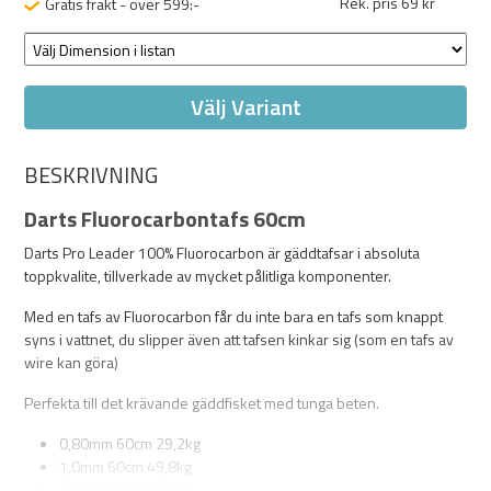
Rek. pris 69 kr
Gratis frakt - över 599:-
Välj Variant
BESKRIVNING
Darts Fluorocarbontafs 60cm
Darts Pro Leader 100% Fluorocarbon är gäddtafsar i absoluta
toppkvalite, tillverkade av mycket pålitliga komponenter.
Med en tafs av Fluorocarbon får du inte bara en tafs som knappt
syns i vattnet, du slipper även att tafsen kinkar sig (som en tafs av
wire kan göra)
Perfekta till det krävande gäddfisket med tunga beten.
0,80mm 60cm 29,2kg
1,0mm 60cm 49,8kg
1,2mm 60cm 62,2kg