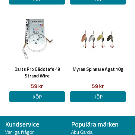
Darts Pro Gäddtafs 49
Myran Spinnare Agat 10g
Strand Wire
59 kr
59 kr
KÖP
KÖP
Kundservice
Populära märken
Vanliga frågor
Abu Garcia