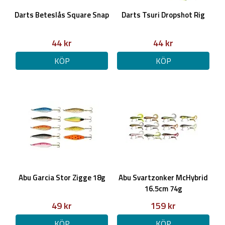
Darts Beteslås Square Snap
Darts Tsuri Dropshot Rig
44 kr
44 kr
KÖP
KÖP
Abu Garcia Stor Zigge 18g
Abu Svartzonker McHybrid
16.5cm 74g
49 kr
159 kr
KÖP
KÖP