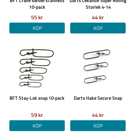
BFT Crane swivel stainless
Darts Lekande Super Rolling
10-pack
Storlek 4-14
55 kr
44 kr
KÖP
KÖP
BFT Stay-Lok snap 10-pack
Darts Hake Secure Snap
59 kr
44 kr
KÖP
KÖP