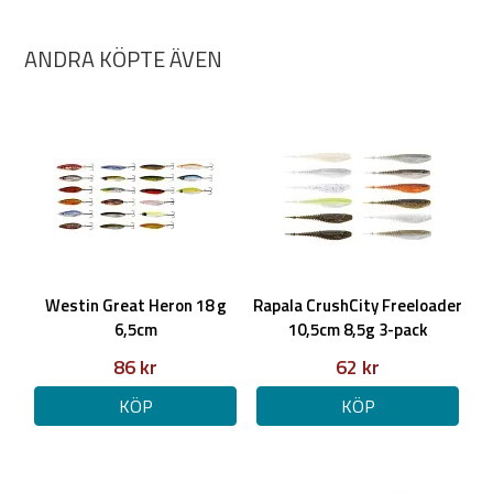
ANDRA KÖPTE ÄVEN
Westin Great Heron 18 g
Rapala CrushCity Freeloader
6,5cm
10,5cm 8,5g 3-pack
86 kr
62 kr
KÖP
KÖP