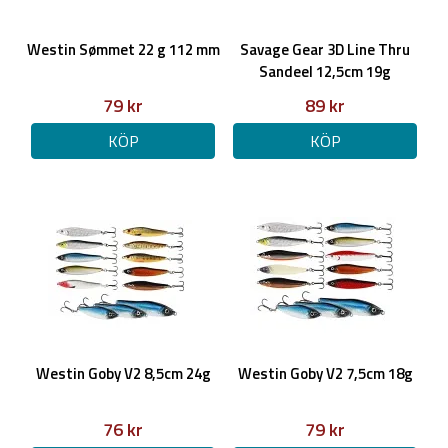
Westin Sømmet 22 g 112 mm
Savage Gear 3D Line Thru
Sandeel 12,5cm 19g
79 kr
89 kr
KÖP
KÖP
Westin Goby V2 8,5cm 24g
Westin Goby V2 7,5cm 18g
76 kr
79 kr