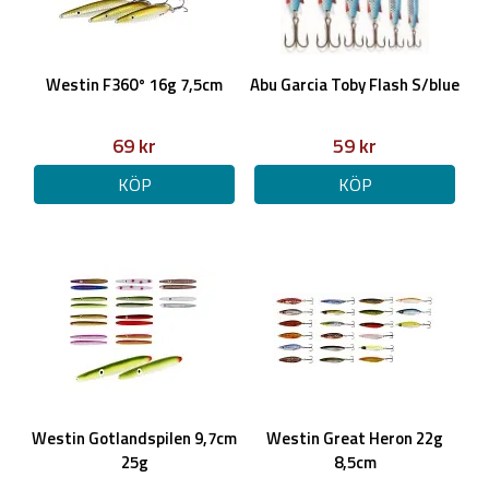
Westin F360° 16g 7,5cm
Abu Garcia Toby Flash S/blue
69 kr
59 kr
KÖP
KÖP
Westin Gotlandspilen 9,7cm
Westin Great Heron 22g
25g
8,5cm