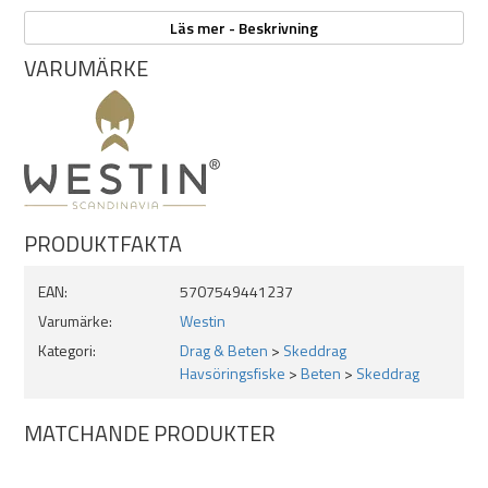
Fiska hem F360° med tempoväxlingar och vevstop.
Läs mer - Beskrivning
VARUMÄRKE
Egenskaper:
Vikt: 26g
Längd: 90mm
Kastkanon
Dubbla fjäderringar
PRODUKTFAKTA
Sylvass trekrok
OBS! Blyfri
EAN:
5707549441237
Varumärke:
Westin
Färger med "extra" egenskaper.
Kategori:
Drag & Beten
>
Skeddrag
Havsöringsfiske
>
Beten
>
Skeddrag
Pearl ghost = glow
Dull sunrise = fluomax, glow
MATCHANDE PRODUKTER
Amber = fluomax, glow
UV hottie pearl = UV ultraviolet
Copper diamond = Glow