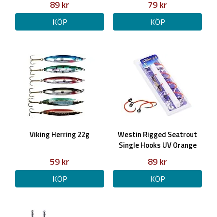
89 kr
79 kr
KÖP
KÖP
Viking Herring 22g
Westin Rigged Seatrout
Single Hooks UV Orange
(genomlöp)
59 kr
89 kr
KÖP
KÖP