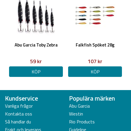
Abu Garcia Toby Zebra
Falkfish Spöket 28g
59 kr
107 kr
KÖP
KÖP
Kundservice
Populära märken
Vanliga frågor
Abu Garcia
Kontakta oss
Westin
Så handlar du
Rio Products
Frakt och leverans
Guideline