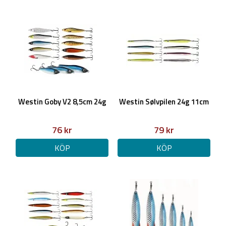
Westin Goby V2 8,5cm 24g
Westin Sølvpilen 24g 11cm
76 kr
79 kr
KÖP
KÖP