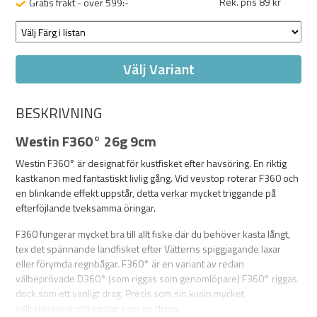
Rek. pris 89 kr
Gratis frakt - över 599:-
Välj Variant
BESKRIVNING
Westin F360° 26g 9cm
Westin F360° är designat för kustfisket efter havsöring. En riktig
kastkanon med fantastiskt livlig gång. Vid vevstop roterar F360 och
en blinkande effekt uppstår, detta verkar mycket triggande på
efterföjlande tveksamma öringar.
F360 fungerar mycket bra till allt fiske där du behöver kasta långt,
tex det spännande landfisket efter Vätterns spiggjagande laxar
eller förymda regnbågar. F360° är en variant av redan
välbeprövade D360° (som riggas som genomlöpare) F360° riggas
dock som ett vanligt drag. Precis som sin kusin mycket
välbalanserat och kastar som en dröm.