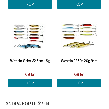
KÖP
KÖP
Westin Goby V2 6cm 16g
Westin F360° 20g 8cm
69 kr
69 kr
KÖP
KÖP
ANDRA KÖPTE ÄVEN