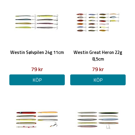
UV Pickled Sardin = UV ultraviolet
Westin Sølvpilen 24g 11cm
Westin Great Heron 22g
8,5cm
79 kr
79 kr
KÖP
KÖP