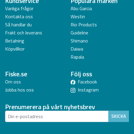
Kundservice
Populära märken
Vanliga frågor
Abu Garcia
Kontakta oss
Westin
Så handlar du
Rio Products
Frakt och leverans
Guideline
Betalning
Shimano
Köpvillkor
Daiwa
Rapala
Fiske.se
Följ oss
Om oss
Facebook
Jobba hos oss
Instagram
Prenumerera på vårt nyhetsbrev
SKICKA