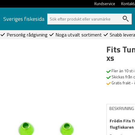
Kundservice
Kontakt
Sveriges fiskesida
Personlig rådgivning
Noga utvalt sortiment
Snabb lever
Fits Tu
xs
Fler än 10 st i
Skickas från 
Gratis frakt -
BESKRIVNING
Frödin Fits 
flugfiskaren