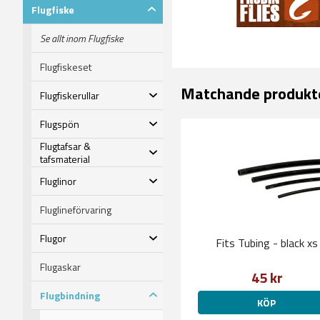
Flugfiske
Se allt inom Flugfiske
Flugfiskeset
Matchande produkt
Flugfiskerullar
Flugspön
Flugtafsar &
tafsmaterial
Fluglinor
Fluglineförvaring
Flugor
Fits Tubing - black xs
Flugaskar
45 kr
Flugbindning
KÖP