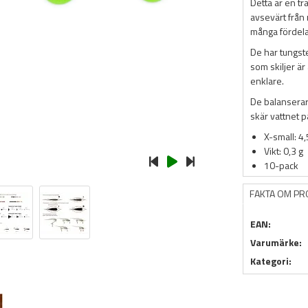
Detta är en tr
avsevärt från
många fördela
De har tungst
som skiljer är
enklare.
De balanserar b
skär vattnet på
X-small: 4
Vikt: 0,3 g
10-pack
FAKTA OM P
EAN:
Varumärke:
Kategori: