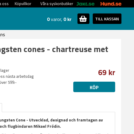
a oss
Köpvillkor
Våra syskonbutiker
0
varor,
0 kr
TILL KASSAN
ans
ngsten cones - chartreuse met
69 kr
 lager
oss nästa arbetsdag
 över 599:-
KÖP
Tungsten Cone - Utvecklad, designad och framtagen av
 och flugbindaren Mikael Frödin.