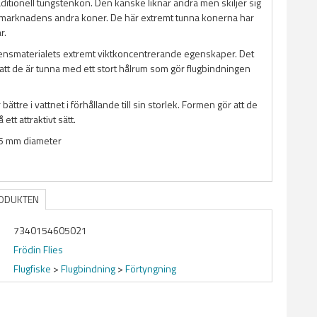
aditionell tungstenkon. Den kanske liknar andra men skiljer sig
 marknadens andra koner. De här extremt tunna konerna har
r.
ensmaterialets extremt viktkoncentrerande egenskaper. Det
 att de är tunna med ett stort hålrum som gör flugbindningen
ättre i vattnet i förhållande till sin storlek. Formen gör att de
 ett attraktivt sätt.
,5 mm diameter
RODUKTEN
7340154605021
Frödin Flies
Flugfiske
>
Flugbindning
>
Förtyngning