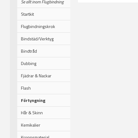
Se allt inom Flugbindning
Startkit
Flugbindningskrok
Bindstäd/Verktyg
Bindtråd
Dubbing
Fjädrar & Nackar
Flash
Förtyngning
Hår & Skinn
Kemikalier
Kroppsmaterial