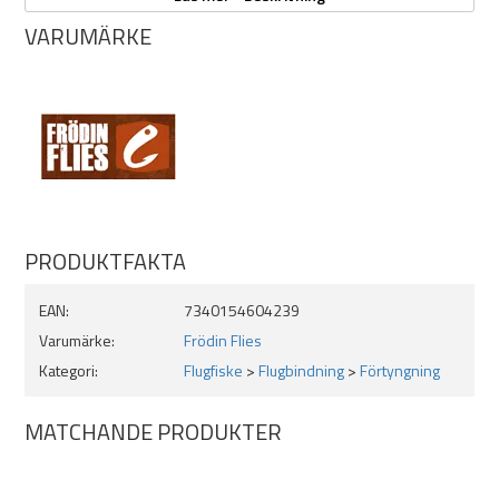
Vikt: 0,2 g
VARUMÄRKE
10-pack
PRODUKTFAKTA
EAN:
7340154604239
Varumärke:
Frödin Flies
Kategori:
Flugfiske
>
Flugbindning
>
Förtyngning
MATCHANDE PRODUKTER