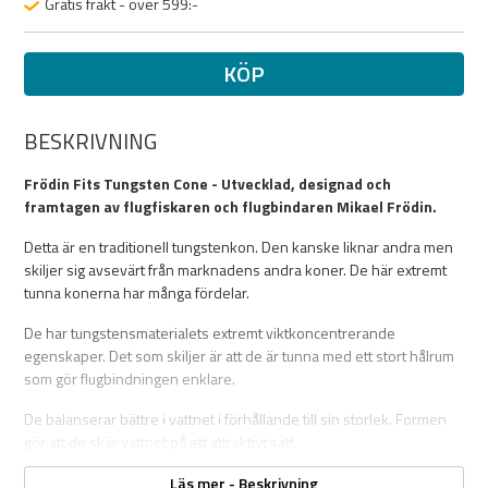
Gratis frakt - över 599:-
KÖP
BESKRIVNING
Frödin Fits Tungsten Cone - Utvecklad, designad och
framtagen av flugfiskaren och flugbindaren Mikael Frödin.
Detta är en traditionell tungstenkon. Den kanske liknar andra men
skiljer sig avsevärt från marknadens andra koner. De här extremt
tunna konerna har många fördelar.
De har tungstensmaterialets extremt viktkoncentrerande
egenskaper. Det som skiljer är att de är tunna med ett stort hålrum
som gör flugbindningen enklare.
De balanserar bättre i vattnet i förhållande till sin storlek. Formen
gör att de skär vattnet på ett attraktivt sätt.
Micro: 4 mm diameter
Läs mer - Beskrivning