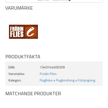
sträckt S och L FITS tub. Du binder då ihop de två tuberna som
VARUMÄRKE
vanligt och låter därefter TTT glida på framför. Föredrar du att fiska
dem löst hängande passar M eller S FITS tub fint som styrslang och
krokhållare, vilket ger en kropp i valfri färg.
Small: 4 mm diameter
Vikt: 0,5 g
10-pack
PRODUKTFAKTA
EAN:
7340154600309
Varumärke:
Frödin Flies
Kategori:
Flugfiske
>
Flugbindning
>
Förtyngning
MATCHANDE PRODUKTER