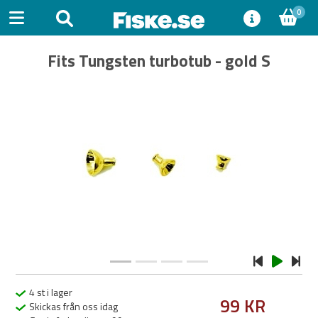
0
Fits Tungsten turbotub - gold S
Previous
Next
4 st i lager
99 KR
Skickas från oss idag