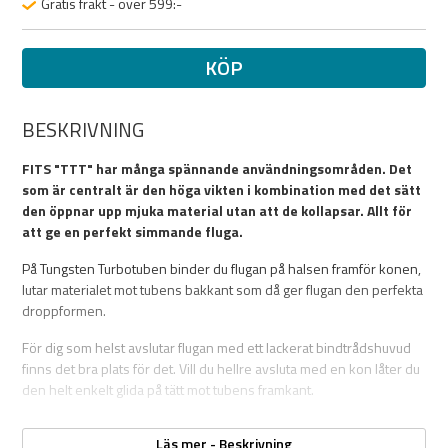
Gratis frakt - över 599:-
KÖP
BESKRIVNING
FITS "TTT" har många spännande användningsområden. Det
som är centralt är den höga vikten i kombination med det sätt
den öppnar upp mjuka material utan att de kollapsar. Allt för
att ge en perfekt simmande fluga.
På Tungsten Turbotuben binder du flugan på halsen framför konen,
lutar materialet mot tubens bakkant som då ger flugan den perfekta
droppformen.
För dig som helst avslutar flugan med ett lackerat bindtrådshuvud
finns det bra plats för det. Vill du hellre avsluta med en kon låter du
den helt enkelt glida på tätt mot tubens framkant.
FITS TTT är gjorda att fiskas som löst hängande, fodrad med XS tub.
Läs mer - Beskrivning
Men går lika bra att integrera med kombinationen av XS och M eller