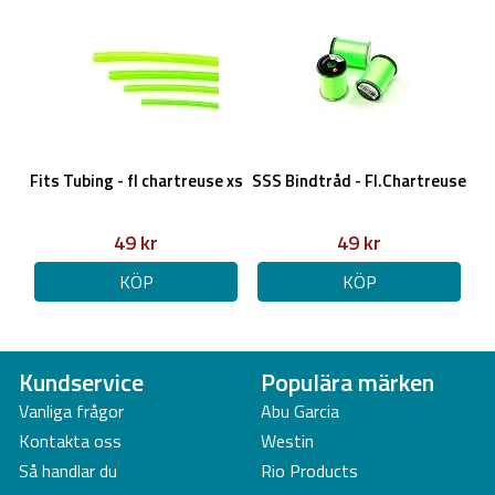
Fits Tubing - fl chartreuse xs
SSS Bindtråd - Fl.Chartreuse
49 kr
49 kr
KÖP
KÖP
Kundservice
Populära märken
Vanliga frågor
Abu Garcia
Kontakta oss
Westin
Så handlar du
Rio Products