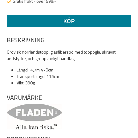
Gratis frakt - över 599:-
KÖP
BESKRIVNING
Grov sk norrlandstopp, glasfiberspö med toppögla, skruvat
ändstycke, och greppvänligt handtag.
Längd : 4,7m 470cm
Transportlängd: 115cm
Vikt: 390g
VARUMÄRKE