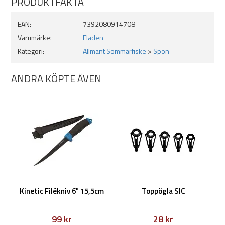
PRODUKTFAKTA
EAN:
7392080914708
Varumärke:
Fladen
Kategori:
Allmänt Sommarfiske
>
Spön
ANDRA KÖPTE ÄVEN
Kinetic Filékniv 6" 15,5cm
Toppögla SIC
99 kr
28 kr