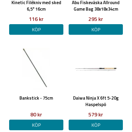
Kinetic Filékniv med sked
Abu Fiskeväska Allround
6,5" 16cm
Game Bag 38x18x34cm
116 kr
295 kr
KÖP
KÖP
Bankstick - 75cm
Daiwa Ninja X 6ft 5-20g
Haspelspö
80 kr
579 kr
KÖP
KÖP