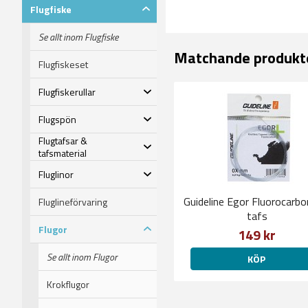
Flugfiske
Se allt inom Flugfiske
Matchande produkt
Flugfiskeset
Flugfiskerullar
Flugspön
Flugtafsar &
tafsmaterial
Fluglinor
Guideline Egor Fluorocarbo
Fluglineförvaring
tafs
Flugor
149 kr
Se allt inom Flugor
KÖP
Krokflugor