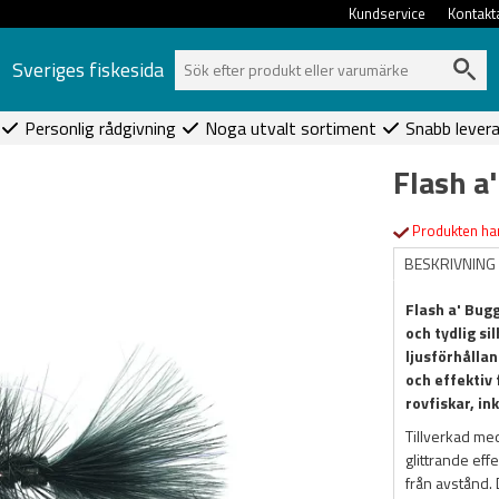
Kundservice
Kontakt
Sveriges fiskesida
Personlig rådgivning
Noga utvalt sortiment
Snabb lever
Flash a
Produkten har
BESKRIVNING
Flash a' Bug
och tydlig si
ljusförhållan
och effektiv 
rovfiskar, in
Tillverkad med
glittrande eff
från avstånd. D