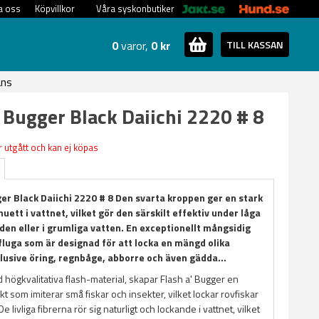
a oss
Köpvillkor
Våra syskonbutiker
0
varor,
0 kr
TILL KASSAN
ans
' Bugger Black Daiichi 2220 # 8
 utgått och kan ej köpas
ger Black Daiichi 2220 # 8 Den svarta kroppen ger en stark
lhuett i vattnet, vilket gör den särskilt effektiv under låga
den eller i grumliga vatten. En exceptionellt mångsidig
fluga som är designad för att locka en mängd olika
klusive öring, regnbåge, abborre och även gädda...
 högkvalitativa flash-material, skapar Flash a' Bugger en
ekt som imiterar små fiskar och insekter, vilket lockar rovfiskar
e livliga fibrerna rör sig naturligt och lockande i vattnet, vilket