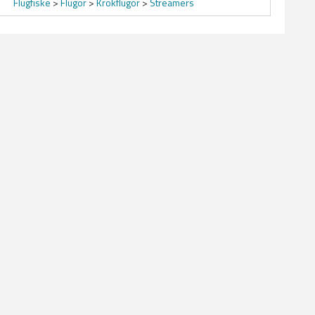
Flugfiske
>
Flugor
>
Krokflugor
>
Streamers