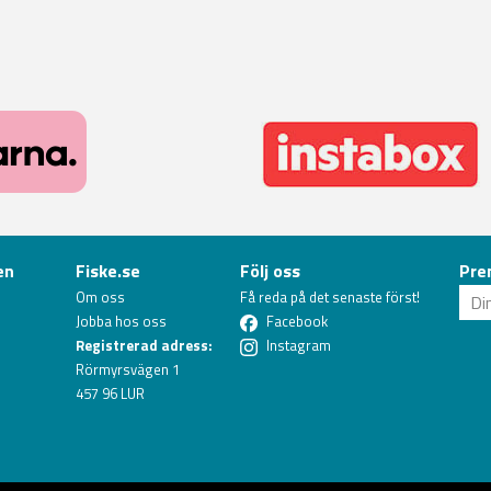
en
Fiske.se
Följ oss
Pre
Om oss
Få reda på det senaste först!
Jobba hos oss
Facebook
Registrerad adress:
Instagram
Rörmyrsvägen 1
457 96 LUR