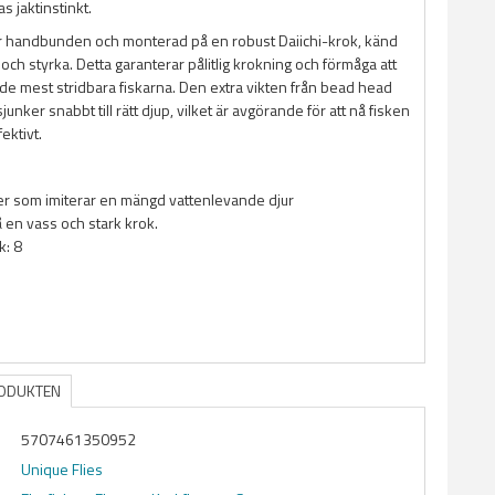
as jaktinstinkt.
r handbunden och monterad på en robust Daiichi-krok, känd
 och styrka. Detta garanterar pålitlig krokning och förmåga att
de mest stridbara fiskarna. Den extra vikten från bead head
sjunker snabbt till rätt djup, vilket är avgörande för att nå fisken
ektivt.
er som imiterar en mängd vattenlevande djur
en vass och stark krok.
k: 8
RODUKTEN
5707461350952
Unique Flies