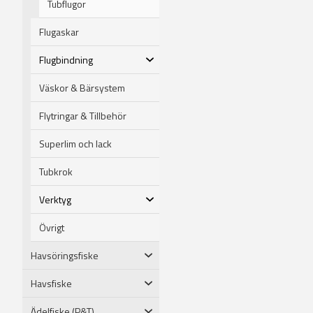
Tubflugor
Flugaskar
Flugbindning
Väskor & Bärsystem
Flytringar & Tillbehör
Superlim och lack
Tubkrok
Verktyg
Övrigt
Havsöringsfiske
Havsfiske
Ädelfiske (P&T)