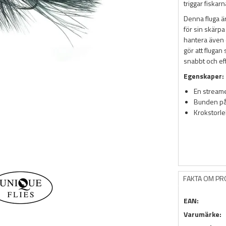
triggar fiskarn
Denna fluga ä
för sin skärpa
hantera även 
gör att flugan 
snabbt och eff
Egenskaper:
En stream
Bunden på 
Krokstorle
FAKTA OM P
EAN:
Varumärke: