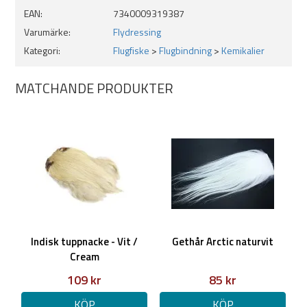
EAN:
7340009319387
Varumärke:
Flydressing
Kategori:
Flugfiske
>
Flugbindning
>
Kemikalier
MATCHANDE PRODUKTER
Indisk tuppnacke - Vit /
Gethår Arctic naturvit
Cream
109 kr
85 kr
KÖP
KÖP