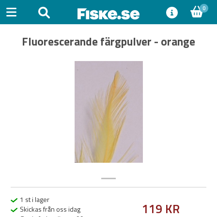
0
Fluorescerande färgpulver - orange
Previous
Next
1 st i lager
119 KR
Skickas från oss idag