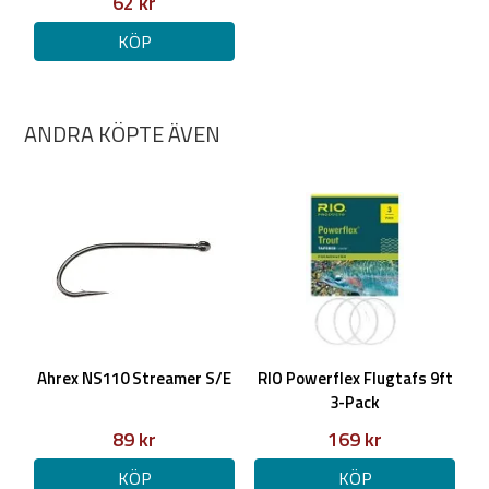
62 kr
KÖP
ANDRA KÖPTE ÄVEN
Ahrex NS110 Streamer S/E
RIO Powerflex Flugtafs 9ft
3-Pack
89 kr
169 kr
KÖP
KÖP