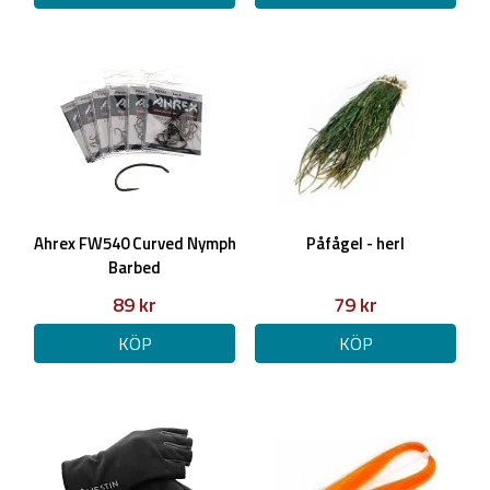
Ahrex FW540 Curved Nymph
Påfågel - herl
Barbed
89 kr
79 kr
KÖP
KÖP