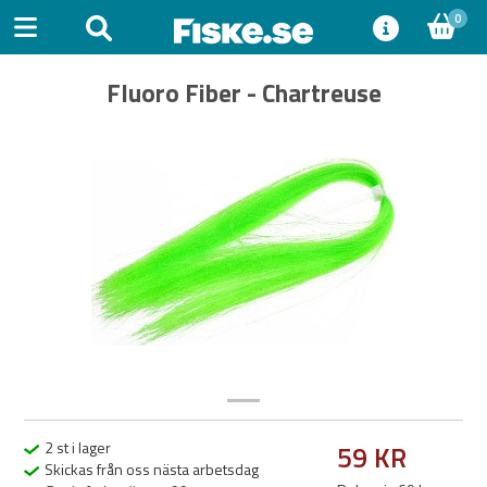
0
Fluoro Fiber - Chartreuse
Previous
Next
2 st i lager
59 KR
Skickas från oss nästa arbetsdag