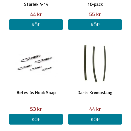
Storlek 4-14
10-pack
44 kr
55 kr
KÖP
KÖP
Beteslås Hook Snap
Darts Krympslang
53 kr
44 kr
KÖP
KÖP