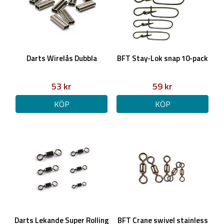
Darts Wirelås Dubbla
BFT Stay-Lok snap 10-pack
53 kr
59 kr
KÖP
KÖP
Darts Lekande Super Rolling
BFT Crane swivel stainless