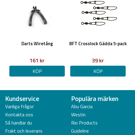
Darts Wiretång
BFT Crosslock Gädda 5-pack
161 kr
39 kr
KÖP
KÖP
Kundservice
Populära märken
Vanliga frågor
Abu Garcia
Kontakta oss
Westin
Så handlar du
Rio Products
Frakt och leverans
Guideline