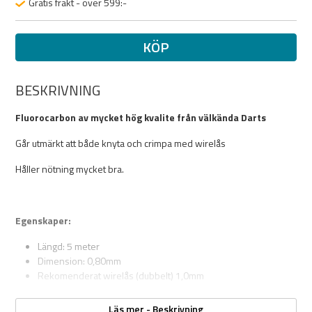
Gratis frakt - över 599:-
KÖP
BESKRIVNING
Fluorocarbon av mycket hög kvalite från välkända Darts
Går utmärkt att både knyta och crimpa med wirelås
Håller nötning mycket bra.
Egenskaper:
Längd: 5 meter
Dimension: 0,80mm
Rekomenderat wirelås (dubbelt) 1,0mm
Läs mer - Beskrivning