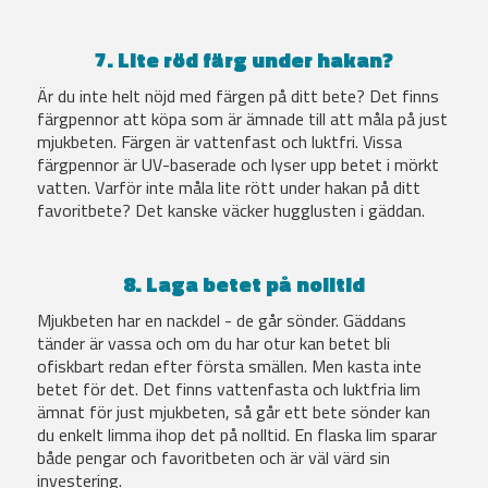
7. Lite röd färg under hakan?
Är du inte helt nöjd med färgen på ditt bete? Det finns
färgpennor att köpa som är ämnade till att måla på just
mjukbeten. Färgen är vattenfast och luktfri. Vissa
färgpennor är UV-baserade och lyser upp betet i mörkt
vatten. Varför inte måla lite rött under hakan på ditt
favoritbete? Det kanske väcker hugglusten i gäddan.
8. Laga betet på nolltid
Mjukbeten har en nackdel - de går sönder. Gäddans
tänder är vassa och om du har otur kan betet bli
ofiskbart redan efter första smällen. Men kasta inte
betet för det. Det finns vattenfasta och luktfria lim
ämnat för just mjukbeten, så går ett bete sönder kan
du enkelt limma ihop det på nolltid. En flaska lim sparar
både pengar och favoritbeten och är väl värd sin
investering.