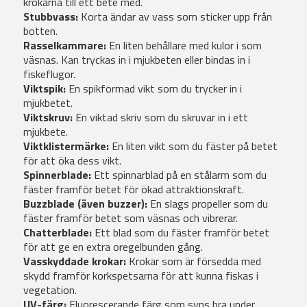
krokarna till ett bete med.
Stubbvass:
Korta ändar av vass som sticker upp från
botten.
Rasselkammare:
En liten behållare med kulor i som
väsnas. Kan tryckas in i mjukbeten eller bindas in i
fiskeflugor.
Viktspik:
En spikformad vikt som du trycker in i
mjukbetet.
Viktskruv:
En viktad skriv som du skruvar in i ett
mjukbete.
Viktklistermärke:
En liten vikt som du fäster på betet
för att öka dess vikt.
Spinnerblade:
Ett spinnarblad på en stålarm som du
fäster framför betet för ökad attraktionskraft.
Buzzblade (även buzzer):
En slags propeller som du
fäster framför betet som väsnas och vibrerar.
Chatterblade:
Ett blad som du fäster framför betet
för att ge en extra oregelbunden gång.
Vasskyddade krokar:
Krokar som är försedda med
skydd framför korkspetsarna för att kunna fiskas i
vegetation.
UV-färg:
Fluorescerande färg som syns bra under