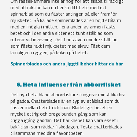
Om rasselkammare inte är nog för att skapa tillräckligt
med attraktion kan du berika ditt bete med ett
spinnarblad som du fäster antingen på eller framför
mjukbetet. Så kallade spinnerblades är en böjd stålarm
med en linögla i mitten. I ena änden av armen fästs
betet och i den andra sitter ett tunt stålblad som
roterar vid invevning.
Det finns även mindre stålblad
som fästs rakt i mjukbetet med skruv. Fäst dem
lämpligen i ryggen, på buken på betet.
Spinnerblades och andra jiggtillbehör hittar du här
6. Heta influenser från abborrfisket
Det nya heta bland abborrfiskare fungerar minst lika bra
på gädda. Chatterblades är en typ av stålblad som du
fäster mellan betet och linan. Bladet ger betet en
mycket ettrig och oregelbunden gång som kan
trigga igång gäddan. Det här knepet kan vara esset i
bakfickan som räddar fiskedagen. Testa chatterblades
tillsammans med dina favoritbeten.