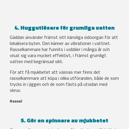
4. Huggutlösare för grumliga vatten
Gäddan använder främst sitt känsliga sidoorgan för att
lokalisera byten. Den känner av vibrationer i vattnet.
Rasselkammare har funnits i vobbler i många år och
visat sig vara mycket effektivt, i främst grumligt
vatten med begränsad sikt.
För att få mjukbetet att väsnas mer finns det
rasselkammare att köpa i olika utföranden, både de som
trycks in i jiggen och de som fästs på utsidan med
skruv.
Rassel
5. Gör en spinnare av mjukbetet