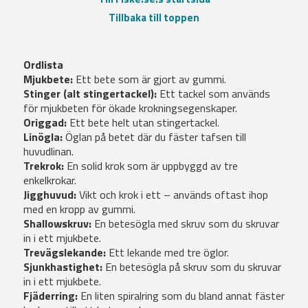
Tillbaka till toppen
Ordlista
Mjukbete:
Ett bete som är gjort av gummi.
Stinger (alt stingertackel):
Ett tackel som används
för mjukbeten för ökade krokningsegenskaper.
Origgad:
Ett bete helt utan stingertackel.
Linögla:
Öglan på betet där du fäster tafsen till
huvudlinan.
Trekrok:
En solid krok som är uppbyggd av tre
enkelkrokar.
Jigghuvud:
Vikt och krok i ett – används oftast ihop
med en kropp av gummi.
Shallowskruv:
En betesögla med skruv som du skruvar
in i ett mjukbete.
Trevägslekande:
Ett lekande med tre öglor.
Sjunkhastighet:
En betesögla på skruv som du skruvar
in i ett mjukbete.
Fjäderring:
En liten spiralring som du bland annat fäster