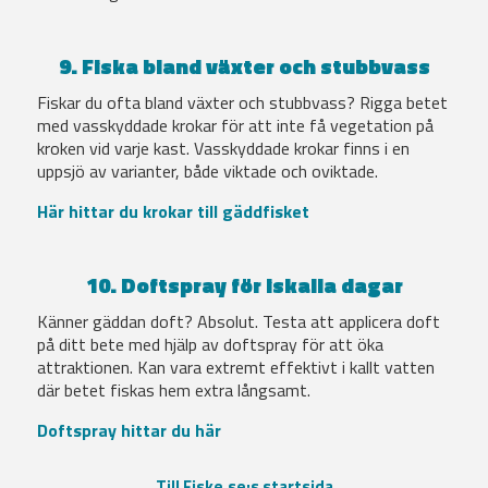
9. Fiska bland växter och stubbvass
Fiskar du ofta bland växter och stubbvass? Rigga betet
med vasskyddade krokar för att inte få vegetation på
kroken vid varje kast. Vasskyddade krokar finns i en
uppsjö av varianter, både viktade och oviktade.
Här hittar du krokar till gäddfisket
10. Doftspray för iskalla dagar
Känner gäddan doft? Absolut. Testa att applicera doft
på ditt bete med hjälp av doftspray för att öka
attraktionen. Kan vara extremt effektivt i kallt vatten
där betet fiskas hem extra långsamt.
Doftspray hittar du här
Till Fiske.se:s startsida