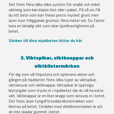
Det finns flera olika olika system för snabb och enkel
viktning som kan köpas löst eller i paket. På så vis får
du ett bete som kan fiskas precis mycket grunt men
även över friliggande grynnor, flera meter ner. Du fäster
bara en lämplig vikt som ökar sjunkhastigheten på
betet.
Sänken till dina mjukbeten hittar du här
3. Viktspikar, viktknappar och
viktklistermärken
För dig som vill finjustera och optimera vikten och
gången på mjukbetet finns olika typer av viktspikar,
viktskruvar och viktknappar. Viktspikar är spetsiga
blytyngder som trycks in i mjukbetet där du vill ha extra
vikt. Viktknappar är en liten knapp som skruvas in i betet.
Det finns även tyngdförsedda klistermärken som
klistras på betet, fördelen med viktklistermärken är att
de inte skadar gummit i betet.