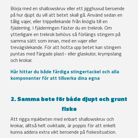
Börja med en shallowskruv eller ett jigghuvud beroende
på hur djupt du vill att betet skall gå. Använd sedan en
tålig vajer, eller trippellekande från linögla till en
fjäderring. I fjäderringen fäster du en trekrok. Om
ytterligare en trekrok behövs så förlängs stingern på
samma sätt som innan, med en vajer eller
trevägslekande. För att hotta upp betet kan stingern
pyntas med färgade plast- eller glaskulor, krympslang
och krokar.
Här hittar du både färdiga stingertackel och alla
komponenter för att tillverka dina egna
2. Samma bete för både djupt och grunt
fiske
Att rigga mjukbeten med enbart shallowskruv och
krokar, alltså helt oviktade, är poppis för att enkelt
kunna addera extra vikt beroende på fiskesituation.