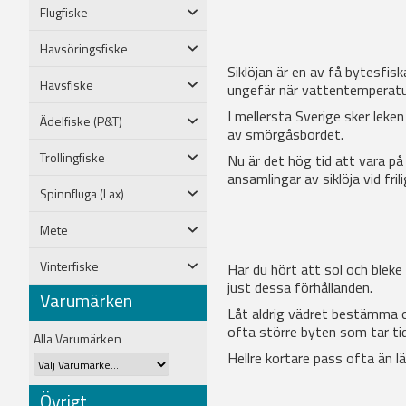
Flugfiske
Havsöringsfiske
Siklöjan är en av få bytesfis
Havsfiske
ungefär när vattentemperature
I mellersta Sverige sker leke
Ädelfiske (P&T)
av smörgåsbordet.
Trollingfiske
Nu är det hög tid att vara på
ansamlingar av siklöja vid fr
Spinnfluga (Lax)
Mete
Vinterfiske
Har du hört att sol och bleke
just dessa förhållanden.
Varumärken
Låt aldrig vädret bestämma om
ofta större byten som tar tid
Alla Varumärken
Hellre kortare pass ofta än lä
Övrigt