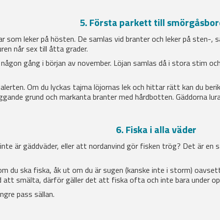
5. Första parkett till smörgåsbo
kar som leker på hösten. De samlas vid branter och leker på sten-, s
n når sex till åtta grader.
n någon gång i början av november. Löjan samlas då i stora stim och
 alerten. Om du lyckas tajma löjornas lek och hittar rätt kan du b
iliggande grund och markanta branter med hårdbotten. Gäddorna lura
6. Fiska i alla väder
 inte är gäddväder, eller att nordanvind gör fisken trög? Det är e
 du ska fiska, åk ut om du är sugen (kanske inte i storm) oavsett v
 att smälta, därför gäller det att fiska ofta och inte bara under op
ngre pass sällan.