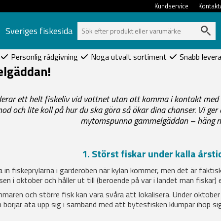
Kundservice
Kontakt
Sveriges fiskesida
Personlig rådgivning
Noga utvalt sortiment
Snabb lever
elgäddan!
ar ett helt fiskeliv vid vattnet utan att komma i kontakt med d
 och lite koll på hur du ska göra så ökar dina chanser. Vi ger
mytomspunna gammelgäddan – häng m
1. Störst fiskar under kalla årsti
la in fiskeprylarna i garderoben när kylan kommer, men det är faktis
n i oktober och håller ut till (beroende på var i landet man fiskar) 
aren och större fisk kan vara svåra att lokalisera. Under oktober 
börjar äta upp sig i samband med att bytesfisken klumpar ihop sig