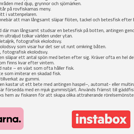
råden med djup, grynnor och sjömärken.
tår på rovfiskarnas meny.
tt i vattenpelaren.
ebär att man långsamt släpar flöten, tackel och betesfisk efter 
där man långsamt studsar en betesfisk på botten, antingen geno
ultraljud tolkar världen under ytan.
taljrik, fotografisk ekolodsvy.
lodsvy som visar hur det ser ut runt omkring båten.
k, fotografisk ekolodsvy.
 släpar ett antal spön med beten efter sig. Kräver ofta en hel del
 finns kvar efter vintern.
nate – en växt som ofta håller fisk.
e som imiterar en skadad fisk.
tillverkat av gummi.
en kastar ut ett bete med antingen haspel–, automat- eller multiru
r försedda med en mjuk gummistjärt. Används främst till gäddfis
s hem av fiskaren för att skapa olika attraherande rörelsemönster