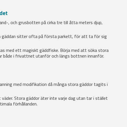
rdet
and-, och grusbotten på cirka tre till åtta meters djup,
 gäddan sitter ofta på första parkett, för att ta för sig
erikas med ett magiskt gäddfiske. Börja med att söka stora
r både i frivattnet utanför och längs bottnen innanför.
n sanning med modifikation då många stora gäddor tagits i
äder. Stora gäddor äter inte varje dag utan tar i stället
timala förhållanden.