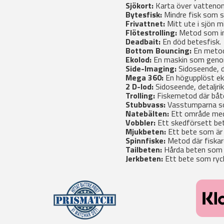
Sjökort:
Karta över vattenom
Bytesfisk:
Mindre fisk som s
Frivattnet:
Mitt ute i sjön mi
Flötestrolling:
Metod som inn
Deadbait:
En död betesfisk.
Bottom Bouncing:
En metod 
Ekolod:
En maskin som genom 
Side-Imaging:
Sidoseende, de
Mega 360:
En högupplöst eko
2 D-lod:
Sidoseende, detaljri
Trolling:
Fiskemetod där båten
Stubbvass:
Vasstumparna som
Natebälten:
Ett område med 
Vobbler:
Ett skedförsett bet
Mjukbeten:
Ett bete som är 
Spinnfiske:
Metod där fiskar
Tailbeten:
Hårda beten som ä
Jerkbeten:
Ett bete som ryck