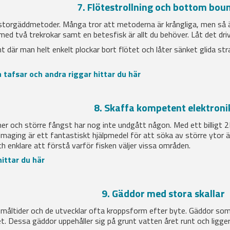
7. Flötestrollning och bottom bou
 storgäddmetoder. Många tror att metoderna är krångliga, men så ä
med två trekrokar samt en betesfisk är allt du behöver. Låt det dr
 där man helt enkelt plockar bort flötet och låter sänket glida str
a tafsar och andra riggar hittar du här
8. Skaffa kompetent elektroni
mer och större fångst har nog inte undgått någon. Med ett billigt 
-Imaging är ett fantastiskt hjälpmedel för att söka av större ytor ä
h enklare att förstå varför fisken väljer vissa områden.
hittar du här
9. Gäddor med stora skallar
måltider och de utvecklar ofta kroppsform efter byte. Gäddor som l
jet. Dessa gäddor uppehåller sig på grunt vatten året runt och ligge