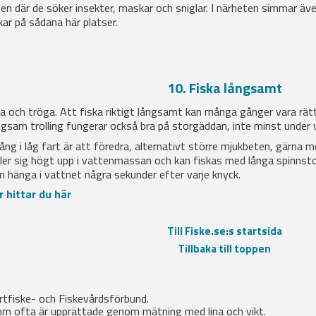
ten där de söker insekter, maskar och sniglar. I närheten simmar ä
skar på sådana här platser.
10. Fiska långsamt
a och tröga. Att fiska riktigt långsamt kan många gånger vara rätt vä
ångsam trolling fungerar också bra på storgäddan, inte minst under 
ång i låg fart är att föredra, alternativt större mjukbeten, gärna 
ller sig högt upp i vattenmassan och kan fiskas med långa spinnsto
hänga i vattnet några sekunder efter varje knyck.
 hittar du här
Till Fiske.se:s startsida
Tillbaka till toppen
rtfiske- och Fiskevårdsförbund.
om ofta är upprättade genom mätning med lina och vikt.