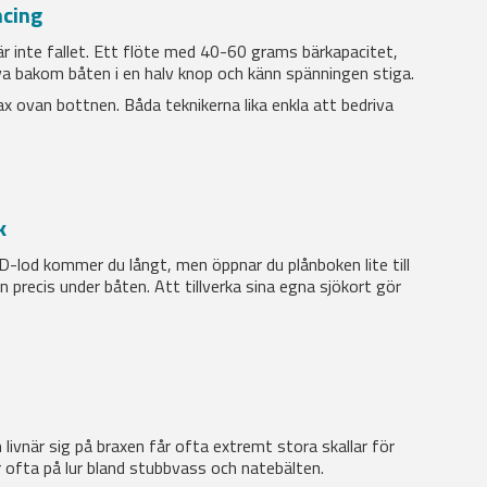
ncing
r inte fallet. Ett flöte med 40-60 grams bärkapacitet,
iva bakom båten i en halv knop och känn spänningen stiga.
ax ovan bottnen. Båda teknikerna lika enkla att bedriva
k
2D-lod kommer du långt, men öppnar du plånboken lite till
n precis under båten. Att tillverka sina egna sjökort gör
ivnär sig på braxen får ofta extremt stora skallar för
r ofta på lur bland stubbvass och natebälten.