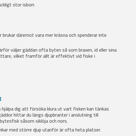
ckligt stor isborr.
r brukar däremot vara mer kräsna och spenderar inte
ärför väljer gäddan ofta byten så som braxen, id eller sina
re, vilket framför allt är effektivt vid fiske i
t
 hjälpa dig att försöka klura ut vart fisken kan tänkas
ddor hittar du längs djupbranter i anslutning till
bytesfisk såsom siklöja och nors.
ikar med större djup utanför är ofta heta platser.