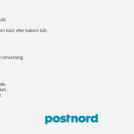
båt.
m kast eller bakom båt.
 utrustning.
lle.
ket.
.