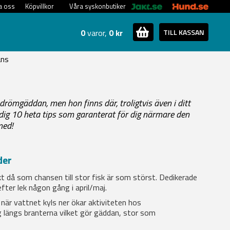
a oss
Köpvillkor
Våra syskonbutiker
0
varor,
0 kr
TILL KASSAN
ans
römgäddan, men hon finns där, troligtvis även i ditt
 dig 10 heta tips som garanterat för dig närmare den
ed!
der
kt då som chansen till stor fisk är som störst. Dedikerade
efter lek någon gång i april/maj.
när vattnet kyls ner ökar aktiviteten hos
 längs branterna vilket gör gäddan, stor som