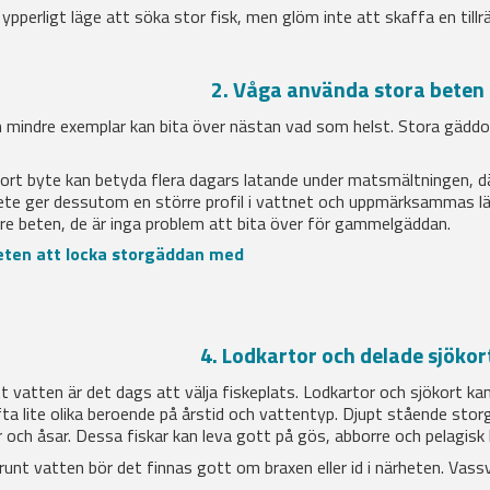
 ypperligt läge att söka stor fisk, men glöm inte att skaffa en tillrä
2. Våga använda stora beten
 mindre exemplar kan bita över nästan vad som helst. Stora gäddo
t stort byte kan betyda flera dagars latande under matsmältningen, d
ete ger dessutom en större profil i vattnet och uppmärksammas lätta
örre beten, de är inga problem att bita över för gammelgäddan.
beten att locka storgäddan med
4. Lodkartor och delade sjökor
t vatten är det dags att välja fiskeplats. Lodkartor och sjökort kan
ta lite olika beroende på årstid och vattentyp. Djupt stående storgä
och åsar. Dessa fiskar kan leva gott på gös, abborre och pelagisk 
nt vatten bör det finnas gott om braxen eller id i närheten. Vassv