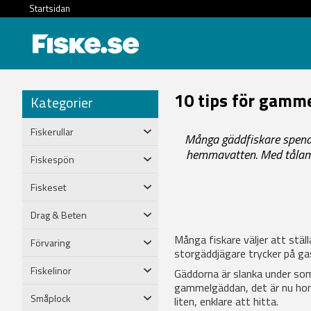
Startsidan
10 tips för gamm
Kategorier
Fiskerullar
Många gäddfiskare spender
hemmavatten. Med tålamod
Fiskespön
Fiskeset
Drag & Beten
Många fiskare väljer att stäl
Förvaring
storgäddjägare trycker på gase
Fiskelinor
Gäddorna är slanka under somm
gammelgäddan, det är nu hon 
Småplock
liten, enklare att hitta.