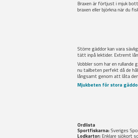
Braxen är förtjust i mjuk bot
braxen eller björkna när du fi
Större gäddor kan vara sävlig
tätt inpå lektider. Extremt l
Vobbler som har en rullande g
nu tailbeten perfekt då de hå
långsamt genom att låta dem 
Mjukbeten för stora gäddor
Ordlista
Sportfiskarna:
Sveriges Spo
Lodkartor:
Enklare sjökort s