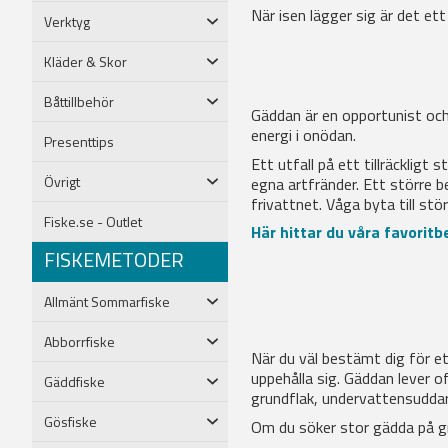
När isen lägger sig är det ett
Verktyg
Kläder & Skor
Båttillbehör
Gäddan är en opportunist och
energi i onödan.
Presenttips
Ett utfall på ett tillräcklig
Övrigt
egna artfränder. Ett större b
frivattnet. Våga byta till st
Fiske.se - Outlet
Här hittar du våra favorit
FISKEMETODER
Allmänt Sommarfiske
Abborrfiske
När du väl bestämt dig för et
uppehålla sig. Gäddan lever of
Gäddfiske
grundflak, undervattensuddar 
Gösfiske
Om du söker stor gädda på gru