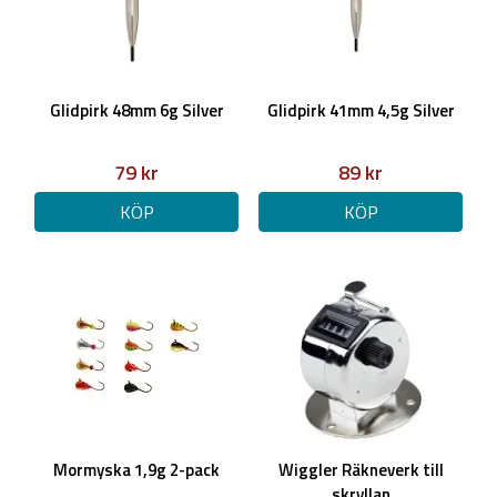
Glidpirk 48mm 6g Silver
Glidpirk 41mm 4,5g Silver
79 kr
89 kr
KÖP
KÖP
Mormyska 1,9g 2-pack
Wiggler Räkneverk till
skryllan