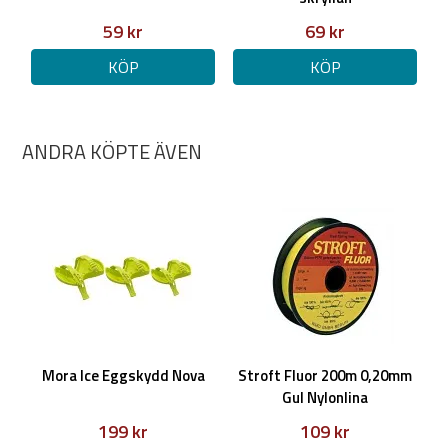
59 kr
69 kr
KÖP
KÖP
ANDRA KÖPTE ÄVEN
Mora Ice Eggskydd Nova
Stroft Fluor 200m 0,20mm
Gul Nylonlina
199 kr
109 kr