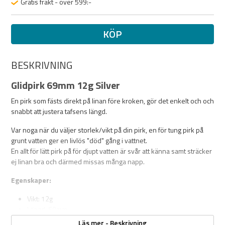
Gratis frakt - över 599:-
KÖP
BESKRIVNING
Glidpirk 69mm 12g Silver
En pirk som fästs direkt på linan före kroken, gör det enkelt och och
snabbt att justera tafsens längd.
Var noga när du väljer storlek/vikt på din pirk, en för tung pirk på
grunt vatten ger en livlös "död" gång i vattnet.
En allt för lätt pirk på för djupt vatten är svår att känna samt sträcker
ej linan bra och därmed missas många napp.
Egenskaper:
Vikt: 12g
Längd: 69mm
Justera enkelt avståndet mellan krok och pirk
Läs mer - Beskrivning