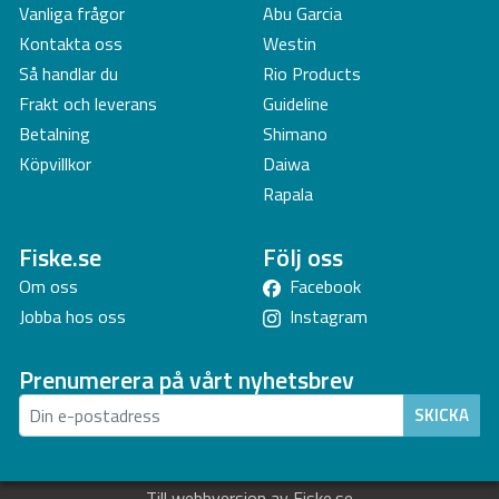
Vanliga frågor
Abu Garcia
Kontakta oss
Westin
Så handlar du
Rio Products
Frakt och leverans
Guideline
Betalning
Shimano
Köpvillkor
Daiwa
Rapala
Fiske.se
Följ oss
Om oss
Facebook
Jobba hos oss
Instagram
Prenumerera på vårt nyhetsbrev
SKICKA
Till webbversion av Fiske.se