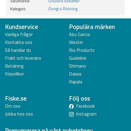
Varumärke:
Grevens Briketter
Kategori:
Övrigt
>
Rökning
Kundservice
Populära märken
Vanliga frågor
Abu Garcia
Kontakta oss
Westin
Så handlar du
Rio Products
Frakt och leverans
Guideline
Betalning
Shimano
Köpvillkor
Daiwa
Rapala
Fiske.se
Följ oss
Om oss
Facebook
Jobba hos oss
Instagram
Prenumerera på vårt nyhetsbrev