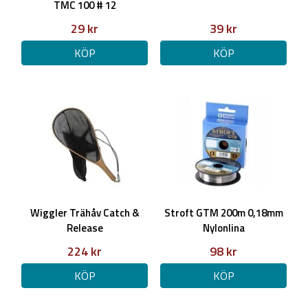
TMC 100 # 12
29 kr
39 kr
KÖP
KÖP
Wiggler Trähåv Catch &
Stroft GTM 200m 0,18mm
Release
Nylonlina
224 kr
98 kr
KÖP
KÖP