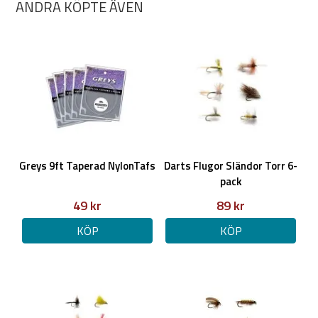
ANDRA KÖPTE ÄVEN
Greys 9ft Taperad NylonTafs
Darts Flugor Sländor Torr 6-
pack
49 kr
89 kr
KÖP
KÖP