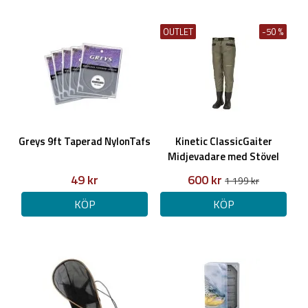
OUTLET
-50 %
Greys 9ft Taperad NylonTafs
Kinetic ClassicGaiter
Midjevadare med Stövel
49 kr
600 kr
1 199 kr
KÖP
KÖP