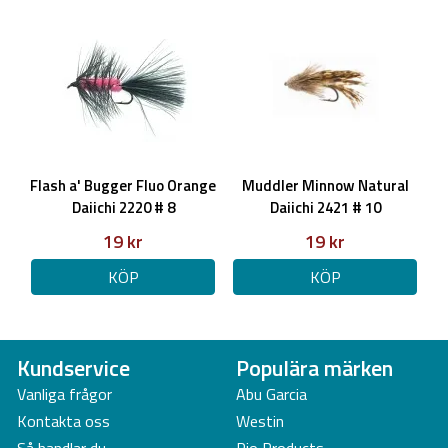
Flash a' Bugger Fluo Orange
Muddler Minnow Natural
Daiichi 2220 # 8
Daiichi 2421 # 10
19 kr
19 kr
KÖP
KÖP
Kundservice
Populära märken
Vanliga frågor
Abu Garcia
Kontakta oss
Westin