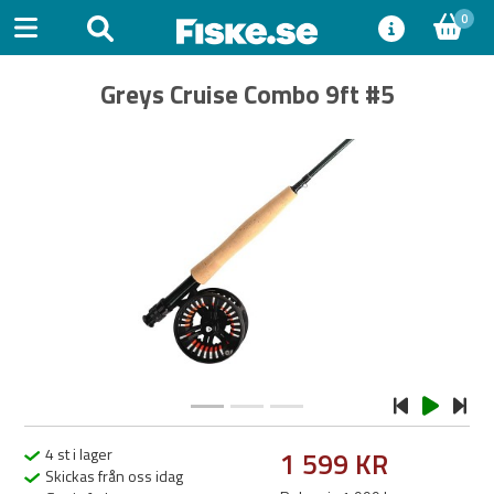
0
Greys Cruise Combo 9ft #5
Previous
Next
4 st i lager
1 599 KR
Skickas från oss idag