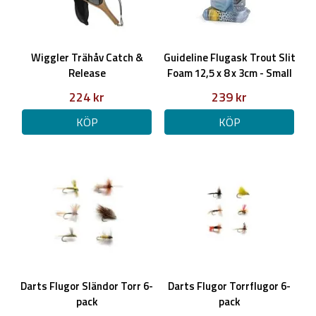
Wiggler Trähåv Catch &
Guideline Flugask Trout Slit
Release
Foam 12,5 x 8 x 3cm - Small
224 kr
239 kr
KÖP
KÖP
Darts Flugor Sländor Torr 6-
Darts Flugor Torrflugor 6-
pack
pack