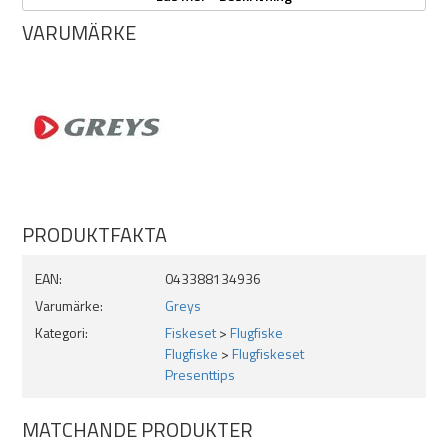
Längd: 9ft
VARUMÄRKE
4-delad
Linklass: #5
Aktion: Medium/fast
Rullfäste i aluminium
Högkvalitativ konstruktion
Rulon skivbromssystem
Modern large arbour design
Levereras i spötub av hög kvalitet
OBS! Ej fightingbut som bilden visar
PRODUKTFAKTA
EAN:
043388134936
Varumärke:
Greys
Kategori:
Fiskeset
>
Flugfiske
Flugfiske
>
Flugfiskeset
Presenttips
MATCHANDE PRODUKTER