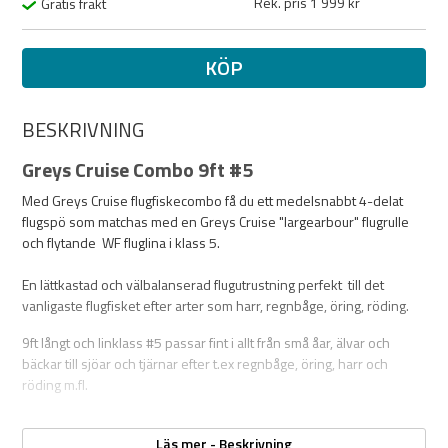
Rek. pris 1 999 kr
Gratis frakt
KÖP
BESKRIVNING
Greys Cruise Combo 9ft #5
Med Greys Cruise flugfiskecombo få du ett medelsnabbt 4-delat
flugspö som matchas med en Greys Cruise "largearbour"
flugrulle
och flytande WF fluglina i klass 5.
En lättkastad och välbalanserad flugutrustning perfekt till det
vanligaste flugfisket efter arter som harr, regnbåge, öring, röding.
9ft långt och linklass #5 passar fint i allt från små åar, älvar och
bäckar till sjöar och tjärnar
efter t.ex regnbåge, öring, harr och
röding m.fl.
Specifikationer:
Läs mer - Beskrivning