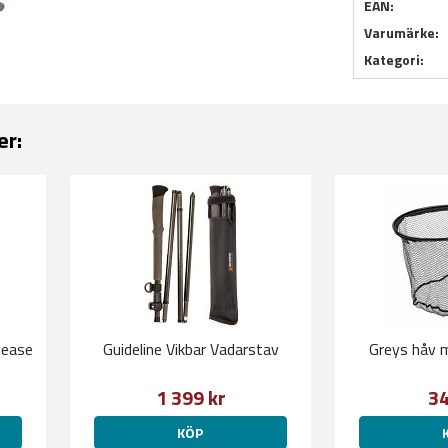
EAN:
Varumärke:
Kategori:
er:
lease
Guideline Vikbar Vadarstav
Greys håv 
1 399 kr
34
KÖP