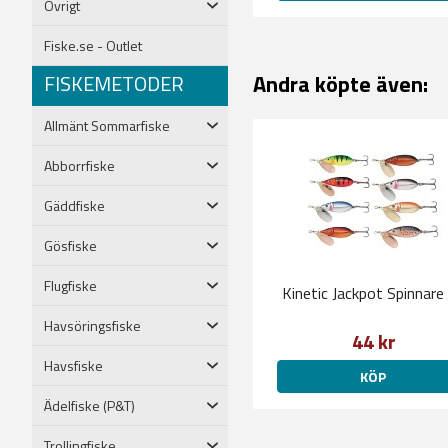
Övrigt
Fiske.se - Outlet
Andra köpte även:
FISKEMETODER
Allmänt Sommarfiske
Abborrfiske
Gäddfiske
Gösfiske
Flugfiske
Kinetic Jackpot Spinnare
Havsöringsfiske
44 kr
Havsfiske
KÖP
Ädelfiske (P&T)
Trollingfiske