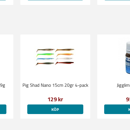
 9g
Pig Shad Nano 15cm 20gr 4-pack
Jigglim
129 kr
9
KÖP