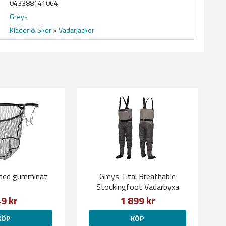
043388141064
Greys
Kläder & Skor
>
Vadarjackor
med gumminät
Greys Tital Breathable
Stockingfoot Vadarbyxa
9 kr
1 899 kr
KÖP
KÖP