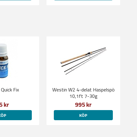
 Quick Fix
Westin W2 4-delat Haspelspö
10,1ft 7-30g
5 kr
995 kr
KÖP
KÖP