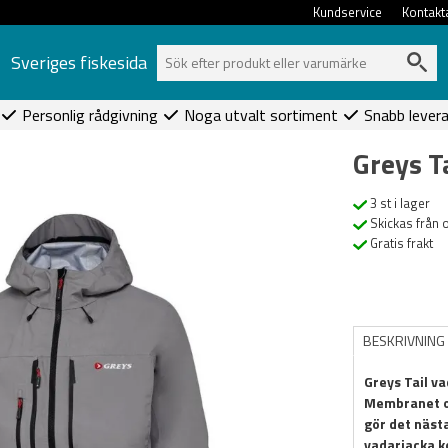
Kundservice
Kontakt
Sveriges fiskesida
Personlig rådgivning
Noga utvalt sortiment
Snabb lever
Greys T
3 st i lager
Skickas från 
Gratis frakt
BESKRIVNING
Greys Tail va
Membranet oc
gör det nästa
vadarjacka k