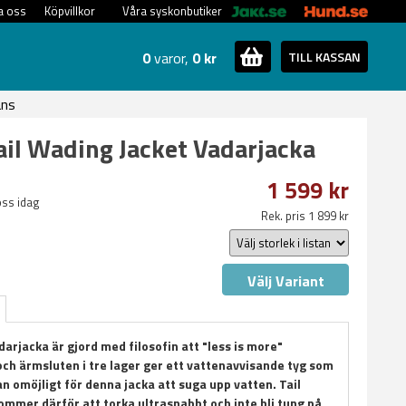
a oss
Köpvillkor
Våra syskonbutiker
0
varor,
0 kr
TILL KASSAN
ans
ail Wading Jacket Vadarjacka
1 599 kr
oss idag
Rek. pris 1 899 kr
Välj Variant
darjacka är gjord med filosofin att "less is more"
h ärmsluten i tre lager ger ett vattenavvisande tyg som
n omöjligt för denna jacka att suga upp vatten. Tail
ommer därför att torka ultrasnabbt och inte bli tung på