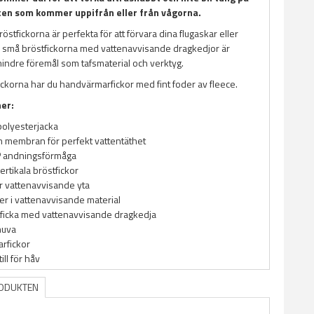
ten som kommer uppifrån eller från vågorna.
röstfickorna är perfekta för att förvara dina flugaskar eller
 små bröstfickorna med vattenavvisande dragkedjor är
mindre föremål som tafsmaterial och verktyg.
ckorna har du handvärmarfickor med fint foder av fleece.
ner:
polyesterjacka
 membran för perfekt vattentäthet
 andningsförmåga
ertikala bröstfickor
 vattenavvisande yta
r i vattenavvisande material
tficka med vattenavvisande dragkedja
huva
rfickor
ill för håv
RODUKTEN