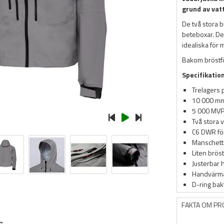
grund av vat
De två stora b
beteboxar. De
idealiska för 
Bakom bröstfi
Specifikatio
Trelagers 
10 000 mm
5 000 MVP
Två stora v
C6 DWR för
Manschette
Liten brös
Justerbar 
Handvärma
D-ring bakt
FAKTA OM P