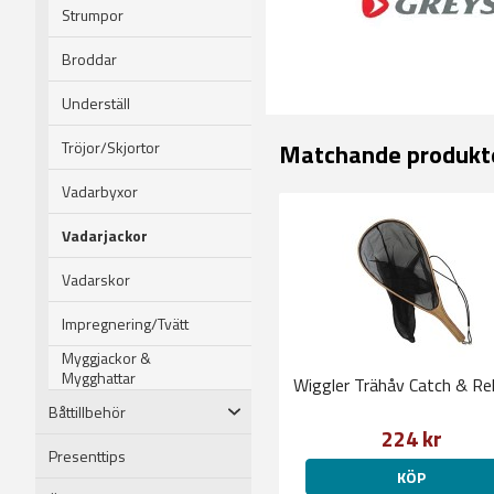
Strumpor
Broddar
Underställ
Tröjor/Skjortor
Matchande produkt
Vadarbyxor
Vadarjackor
Vadarskor
Impregnering/Tvätt
Myggjackor &
Mygghattar
Wiggler Trähåv Catch & Re
Båttillbehör
224 kr
Presenttips
KÖP