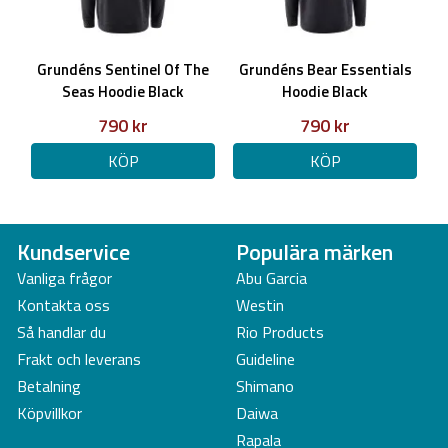
Grundéns Sentinel Of The
Grundéns Bear Essentials
Seas Hoodie Black
Hoodie Black
790 kr
790 kr
KÖP
KÖP
Kundservice
Populära märken
Vanliga frågor
Abu Garcia
Kontakta oss
Westin
Så handlar du
Rio Products
Frakt och leverans
Guideline
Betalning
Shimano
Köpvillkor
Daiwa
Rapala