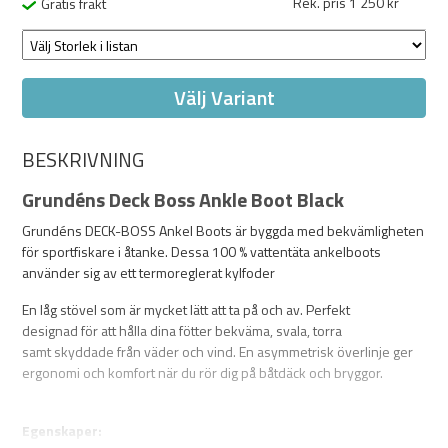
Rek. pris 1 250 kr
Gratis frakt
Välj Variant
BESKRIVNING
Grundéns Deck Boss Ankle Boot Black
Grundéns DECK-BOSS Ankel Boots är byggda med bekvämligheten
för sportfiskare i åtanke. Dessa 100 % vattentäta ankelboots
använder sig av ett termoreglerat kylfoder
En låg stövel som är mycket lätt att ta på och av. Perfekt
designad för att hålla dina fötter bekväma, svala, torra
samt skyddade från väder och vind. En asymmetrisk överlinje ger
ergonomi och komfort när du rör dig på båtdäck och bryggor.
Egenskaper: