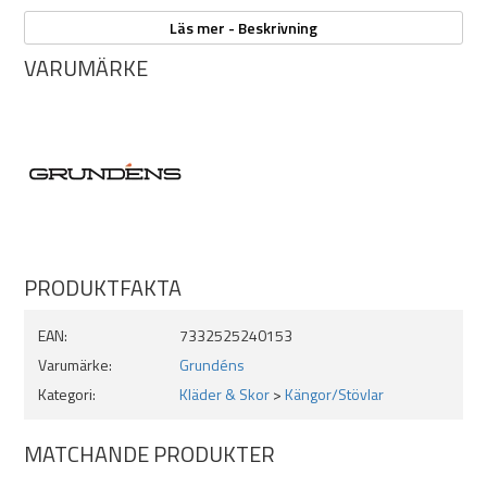
En yttersula i gummi med räfflor säkerställer överlägset grepp
Läs mer - Beskrivning
på alla ytor.
VARUMÄRKE
Se storlek samt innersulans mått
Vattentät
Vindtät
PRODUKTFAKTA
EAN:
7332525240153
Varumärke:
Grundéns
Kategori:
Kläder & Skor
>
Kängor/Stövlar
MATCHANDE PRODUKTER