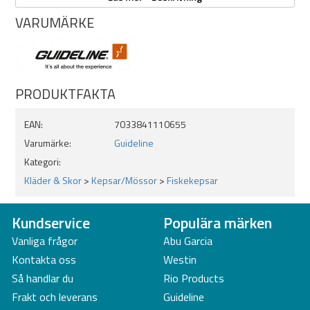
VARUMÄRKE
Modell: Badge Trucker Cap
Färg: Heat
Typ: Truckerkeps
Konstruktion: Sex paneler
Krona: Mediumhög
PRODUKTFAKTA
Frontmaterial: Kraftig canvas med strukturerad baksida
Bakpaneler: Ventilerande mesh
Stängning: Justerbar snapback
EAN:
7033841110655
Storlek: One Size
Varumärke:
Guideline
Ursprungsland: Bangladesh
Kategori:
Kläder & Skor
>
Kepsar/Mössor
>
Fiskekepsar
Kundservice
Populära märken
Vanliga frågor
Abu Garcia
Kontakta oss
Westin
Så handlar du
Rio Products
Frakt och leverans
Guideline