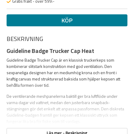
Gratis frakt - över 599:-
KÖP
BESKRIVNING
Guideline Badge Trucker Cap Heat
Guideline Badge Trucker Cap är en klassisk truckerkeps som
kombinerar slitstark konstruktion med god ventilation. Den
sexpaneliga designen har en mediumhög krona och en front i
kraftig canvas med strukturerad baksida som hjälper kepsen att
behålla formen över tid.
De ventilerande meshpanelerna baktill ger bra luftflöde under
varma dagar vid vattnet, medan den justerbara snapback-
stängningen gör det enkelt att anpassa passformen. Den diskreta
Guideline-badgen framtill ger kepsen ett klassiskt uttryck som
fungerar lika bra för fiske som till vardags.
Specifikationer
Läs mer - Beskrivning