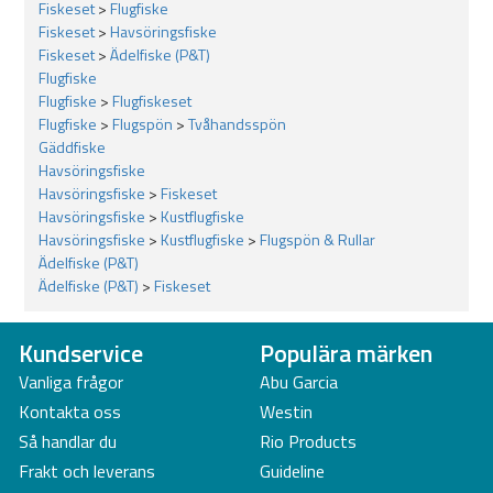
Modell: Guideline Embrace Flyfishing Kit #7/8
Fiskeset
>
Flugfiske
Typ: Tvåhandsflugfiskeset
Fiskeset
>
Havsöringsfiske
Spölängd: 12 fot
Fiskeset
>
Ädelfiske (P&T)
Linklass: #7/8
Flugfiske
Spö: 4-delat
Flugfiske
>
Flugfiskeset
Klingmaterial: 26/30T kolfiber
Flugfiske
>
Flugspön
>
Tvåhandsspön
Aktion: Medium/halvaktion
Gäddfiske
Flugrulle: Guideline NOVA 810
Havsöringsfiske
Skjutlina: Mono Shooting Line
Havsöringsfiske
>
Fiskeset
Klump: Power Scandi Body 22 g / 340 grains
Havsöringsfiske
>
Kustflugfiske
Spets: 12' Intermediate 7 g / 108 grains
Havsöringsfiske
>
Kustflugfiske
>
Flugspön & Rullar
Total klumpvikt: 29 g / 448 grains
Ädelfiske (P&T)
Rekommenderad klumpvikt: 27–30 g / 416–463 grains
Ädelfiske (P&T)
>
Fiskeset
Backing: 30 lb förmonterad
Tafs: Ingår
Kundservice
Populära märken
Höger-/vänstervev: Justerbar
Spövikt: 186 g
Vanliga frågor
Abu Garcia
Transportlängd: 96 cm
Kontakta oss
Westin
Förvaring: Cordura-tub med integrerat rullfack
Så handlar du
Rio Products
Levereras färdigmonterat och fiskeklart
Frakt och leverans
Guideline
Egenskaper