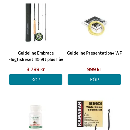
Guideline Embrace
Guideline Presentation+ WF
Flugfiskeset #5 9ft plus håv
på köpet!
3 799 kr
999 kr
KÖP
KÖP