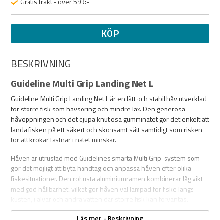
Gratis frakt - över 599:-
KÖP
BESKRIVNING
Guideline Multi Grip Landing Net L
Guideline Multi Grip Landing Net L är en lätt och stabil håv utvecklad
för större fisk som havsöring och mindre lax. Den generösa
håvöppningen och det djupa knutlösa gumminätet gör det enkelt att
landa fisken på ett säkert och skonsamt sätt samtidigt som risken
för att krokar fastnar i nätet minskar.
Håven är utrustad med Guidelines smarta Multi Grip-system som
gör det möjligt att byta handtag och anpassa håven efter olika
fiskesituationer. Den robusta aluminiumramen kombinerar låg vikt
med god hållbarhet, vilket gör håven väl lämpad för fiske längs
kusten, i älvar och andra vatten där större fisk kan förväntas.
Specifikationer
Läs mer - Beskrivning