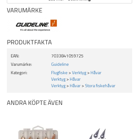
VARUMÄRKE
Modell: Guideline Multi Grip Landing Net L
Material: Aluminiumram
Nät: Knutlöst gumminät
Handtagssystem: Multi Grip
Storlek: Large
PRODUKTFAKTA
EAN:
7033841059725
Varumärke:
Guideline
Kategori:
Flugfiske
>
Verktyg
>
Håvar
Verktyg
>
Håvar
Verktyg
>
Håvar
>
Stora fiskehåvar
ANDRA KÖPTE ÄVEN