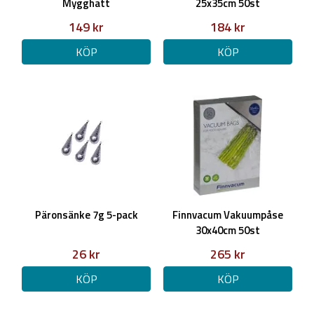
Mygghatt
25x35cm 50st
149 kr
184 kr
KÖP
KÖP
Päronsänke 7g 5-pack
Finnvacum Vakuumpåse
30x40cm 50st
26 kr
265 kr
KÖP
KÖP