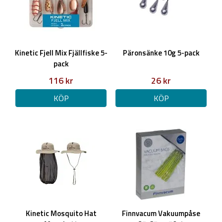
Kinetic Fjell Mix Fjällfiske 5-
Päronsänke 10g 5-pack
pack
116 kr
26 kr
KÖP
KÖP
Kinetic Mosquito Hat
Finnvacum Vakuumpåse