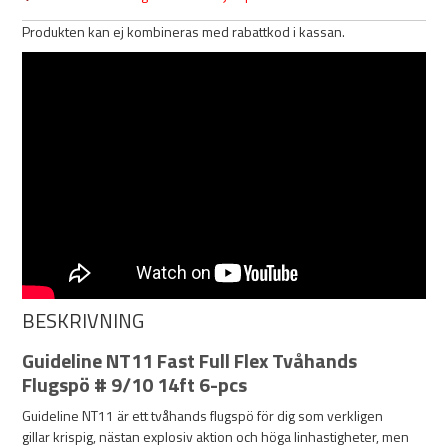
Produkten kan ej kombineras med rabattkod i kassan.
BESKRIVNING
Guideline NT11 Fast Full Flex Tvåhands
Flugspö # 9/10 14ft 6-pcs
Guideline NT11 är ett tvåhands flugspö för dig som verkligen
gillar krispig, nästan explosiv aktion och höga linhastigheter, men