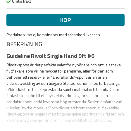
Gratis frakt
KÖP
Produkten kan ej kombineras med rabattkod i kassan.
BESKRIVNING
Guideline Rivolt Single Hand 9ft #6
Rivolt-spöna är det perfekta valet för nybörjare och entusiastiska
flugfiskare som vill ha mycket för pengarna, eller för den som
behöver ett reserv- eller ”andrahands”-spö. Serien är en
vidareutveckling av den tidigare Stoked-serien, med förbättringar
både i kast- och fiskeprestanda samt i material och teknik. Det är
fantastiska spön till ett mycket överkomligt pris — prisvärda
produkter som ändå levererar hög prestanda. Serien omfattar vad
vi kallar “nyckelmodeller” och täcker ett brett spann av fiskestilar.
Rivolt-spöna är byggda med högkvalitativa spöringar, rullfästen och
korkhandtag som ger en premiumkänsla till ett attraktivt pris.
Klingorna är opolerade, vilket inte bara ger ett modernt och