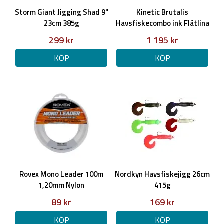
Storm Giant Jigging Shad 9"
Kinetic Brutalis
23cm 385g
Havsfiskecombo ink Flätlina
299 kr
1 195 kr
KÖP
KÖP
Rovex Mono Leader 100m
Nordkyn Havsfiskejigg 26cm
1,20mm Nylon
415g
89 kr
169 kr
KÖP
KÖP