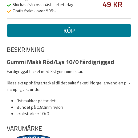
49 KR
Skickas från oss nästa arbetsdag
Gratis frakt - över 599:-
KÖP
BESKRIVNING
Gummi Makk Röd/Lys 10/0 färdigriggad
Färdigriggat tackel med 3st gummimakkar.
Klassiskt upphängartackel till det salta fisket i Norge, använd en pilk
i lämplig vikt under.
3st makkar på tacklet
Bundet på 0,80mm nylon
krokstorlek: 10/0
VARUMÄRKE