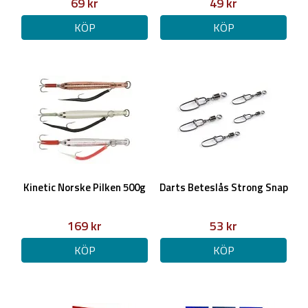
69 kr
49 kr
KÖP
KÖP
Kinetic Norske Pilken 500g
Darts Beteslås Strong Snap
169 kr
53 kr
KÖP
KÖP