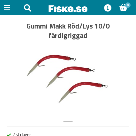
0
Gummi Makk Röd/Lys 10/0
färdigriggad
Previous
Next
2 st i lager