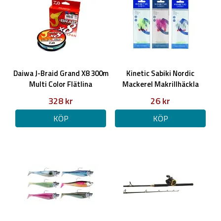
Daiwa J-Braid Grand X8 300m
Kinetic Sabiki Nordic
Multi Color Flätlina
Mackerel Makrillhäckla
328 kr
26 kr
KÖP
KÖP