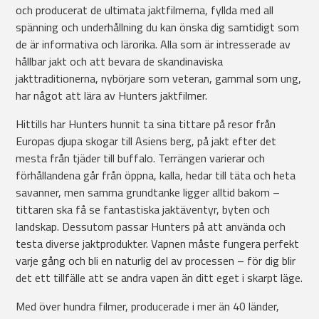
och producerat de ultimata jaktfilmerna, fyllda med all
spänning och underhållning du kan önska dig samtidigt som
de är informativa och lärorika. Alla som är intresserade av
hållbar jakt och att bevara de skandinaviska
jakttraditionerna, nybörjare som veteran, gammal som ung,
har något att lära av Hunters jaktfilmer.
Hittills har Hunters hunnit ta sina tittare på resor från
Europas djupa skogar till Asiens berg, på jakt efter det
mesta från tjäder till buffalo. Terrängen varierar och
förhållandena går från öppna, kalla, hedar till täta och heta
savanner, men samma grundtanke ligger alltid bakom –
tittaren ska få se fantastiska jaktäventyr, byten och
landskap. Dessutom passar Hunters på att använda och
testa diverse jaktprodukter. Vapnen måste fungera perfekt
varje gång och bli en naturlig del av processen – för dig blir
det ett tillfälle att se andra vapen än ditt eget i skarpt läge.
Med över hundra filmer, producerade i mer än 40 länder,