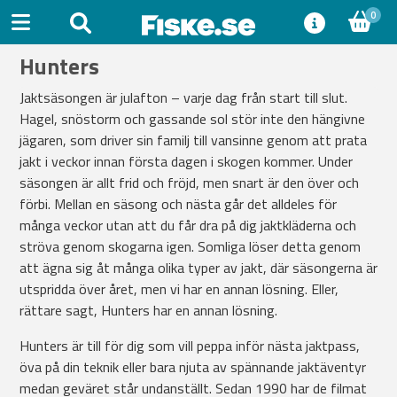
0
Hunters
Jaktsäsongen är julafton – varje dag från start till slut.
Hagel, snöstorm och gassande sol stör inte den hängivne
jägaren, som driver sin familj till vansinne genom att prata
jakt i veckor innan första dagen i skogen kommer. Under
säsongen är allt frid och fröjd, men snart är den över och
förbi. Mellan en säsong och nästa går det alldeles för
många veckor utan att du får dra på dig jaktkläderna och
ströva genom skogarna igen. Somliga löser detta genom
att ägna sig åt många olika typer av jakt, där säsongerna är
utspridda över året, men vi har en annan lösning. Eller,
rättare sagt, Hunters har en annan lösning.
Hunters är till för dig som vill peppa inför nästa jaktpass,
öva på din teknik eller bara njuta av spännande jaktäventyr
medan geväret står undanställt. Sedan 1990 har de filmat