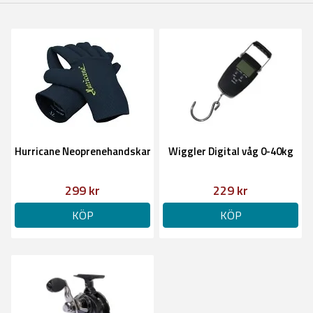
Hurricane Neoprenehandskar
Wiggler Digital våg 0-40kg
299 kr
229 kr
KÖP
KÖP