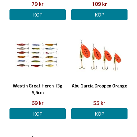
79 kr
109 kr
KÖP
KÖP
Westin Great Heron 13g
Abu Garcia Droppen Orange
5,5cm
69 kr
55 kr
KÖP
KÖP