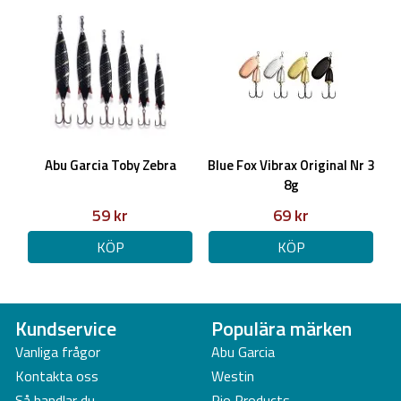
Abu Garcia Toby Zebra
Blue Fox Vibrax Original Nr 3
8g
59 kr
69 kr
KÖP
KÖP
Kundservice
Populära märken
Vanliga frågor
Abu Garcia
Kontakta oss
Westin
Så handlar du
Rio Products