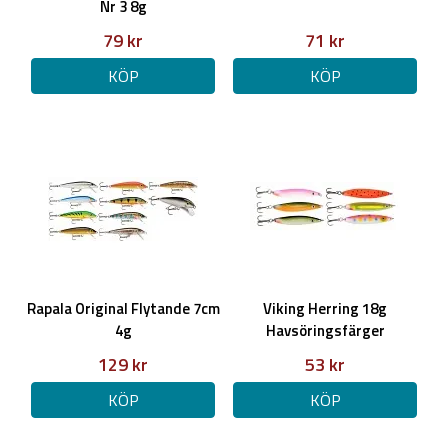
Nr 3 8g
79 kr
71 kr
KÖP
KÖP
Rapala Original Flytande 7cm
Viking Herring 18g
4g
Havsöringsfärger
129 kr
53 kr
KÖP
KÖP