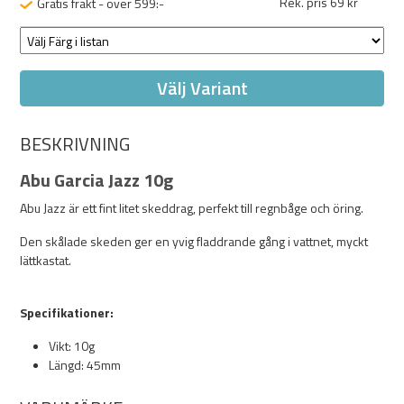
Rek. pris 69 kr
Gratis frakt - över 599:-
Välj Variant
BESKRIVNING
Abu Garcia Jazz 10g
Abu Jazz är ett fint litet skeddrag, perfekt till regnbåge och öring.
Den skålade skeden ger en yvig fladdrande gång i vattnet, myckt
lättkastat.
Specifikationer:
Vikt: 10g
Längd: 45mm