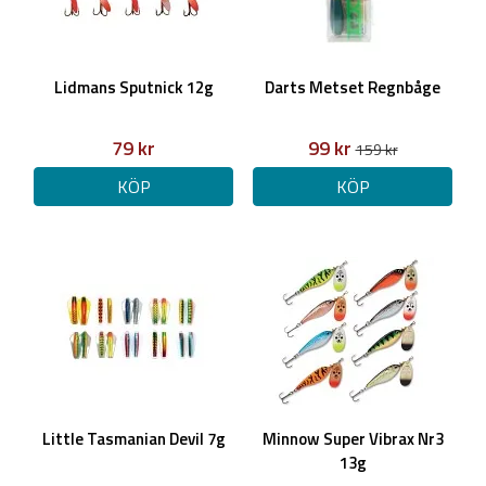
Lidmans Sputnick 12g
Darts Metset Regnbåge
79 kr
99 kr
159 kr
KÖP
KÖP
Little Tasmanian Devil 7g
Minnow Super Vibrax Nr3
13g