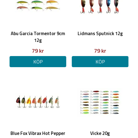
Abu Garcia Tormentor 9cm
Lidmans Sputnick 12g
12g
79 kr
79 kr
KÖP
KÖP
Blue Fox Vibrax Hot Pepper
Vicke 20g