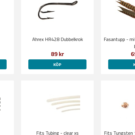
Ahrex HR428 Dubbelkrok
Fasantupp - mit
89 kr
6
KÖP
Fits Tubing - clear xs
Fits Tungsten 