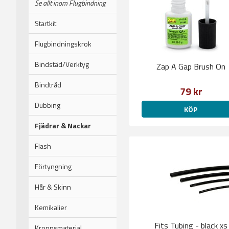
Se allt inom Flugbindning
Startkit
Flugbindningskrok
Bindstäd/Verktyg
Zap A Gap Brush On
Bindtråd
79 kr
Dubbing
KÖP
Fjädrar & Nackar
Flash
Förtyngning
Hår & Skinn
Kemikalier
Fits Tubing - black xs
Kroppsmaterial