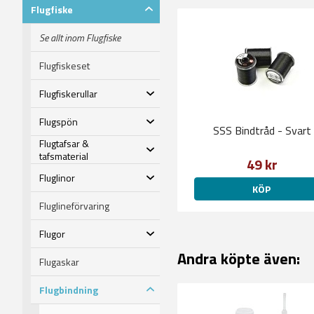
Flugfiske
Se allt inom Flugfiske
Flugfiskeset
Flugfiskerullar
Flugspön
SSS Bindtråd - Svart
Flugtafsar &
tafsmaterial
49 kr
Fluglinor
KÖP
Fluglineförvaring
Flugor
Andra köpte även:
Flugaskar
Flugbindning