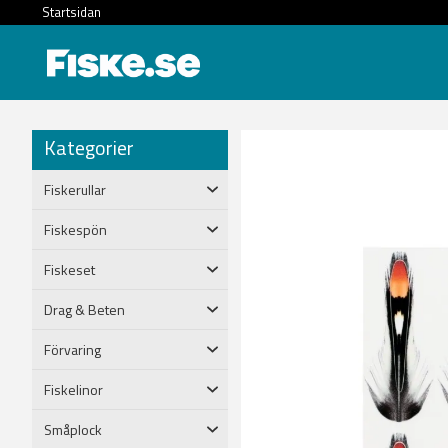
Startsidan
Kategorier
Fiskerullar
Fiskespön
Fiskeset
Drag & Beten
Förvaring
Fiskelinor
Småplock