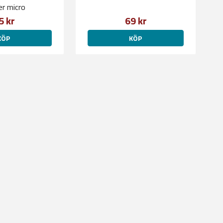
er micro
5 kr
69 kr
KÖP
KÖP