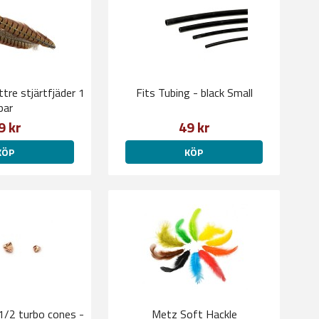
tre stjärtfjäder 1
Fits Tubing - black Small
par
9 kr
49 kr
KÖP
KÖP
1/2 turbo cones -
Metz Soft Hackle