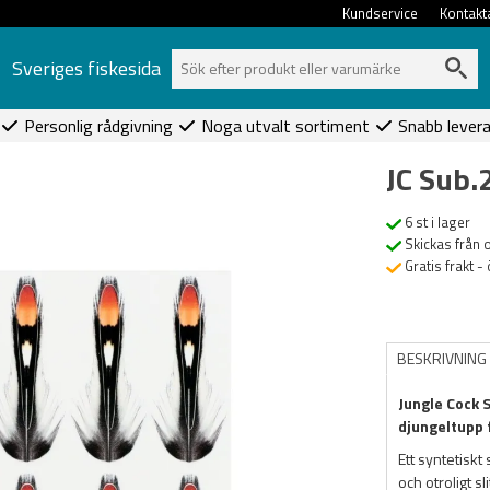
Kundservice
Kontakt
Sveriges fiskesida
Personlig rådgivning
Noga utvalt sortiment
Snabb lever
JC Sub
6 st i lager
Skickas från 
Gratis frakt -
BESKRIVNING
Jungle Cock S
djungeltupp 
Ett syntetiskt 
och otroligt sl