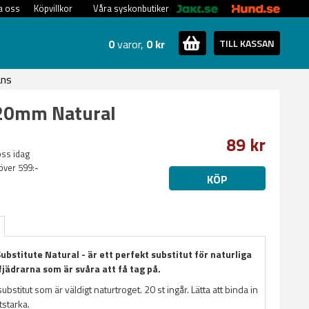
a oss
Köpvillkor
Våra syskonbutiker
0
varor,
0 kr
TILL KASSAN
ans
.20mm Natural
89 kr
oss idag
 över 599:-
KÖP
ubstitute Natural - är ett perfekt substitut för naturliga
fjädrarna som är svåra att få tag på.
substitut som är väldigt naturtroget. 20 st ingår. Lätta att binda in
itstarka.