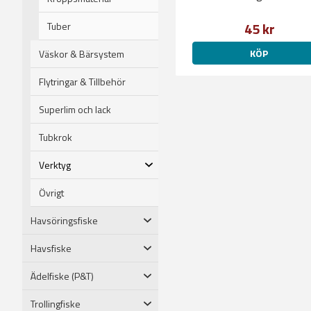
45 kr
Tuber
KÖP
Väskor & Bärsystem
Flytringar & Tillbehör
Superlim och lack
Tubkrok
Verktyg
Övrigt
Havsöringsfiske
Havsfiske
Ädelfiske (P&T)
Trollingfiske