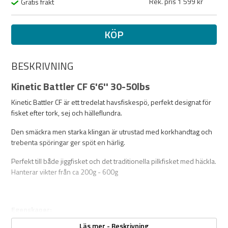
Rek. pris 1 599 kr
Gratis frakt
KÖP
BESKRIVNING
Kinetic Battler CF 6'6'' 30-50lbs
Kinetic Battler CF är ett tredelat havsfiskespö, perfekt designat för
fisket efter tork, sej och hälleflundra.
Den smäckra men starka klingan är utrustad med korkhandtag och
trebenta spöringar ger spöt en härlig.
Perfekt till både jiggfisket och det traditionella pilkfisket med häckla.
Hanterar vikter från ca 200g - 600g
Egenskaper:
Läs mer - Beskrivning