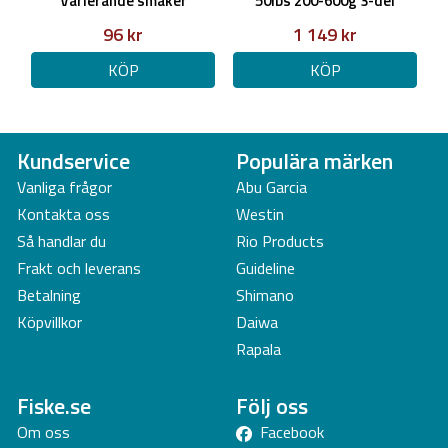
Varierande smaker
50lbs 200-600g 3-del
96 kr
1 149 kr
KÖP
KÖP
Kundservice
Populära märken
Vanliga frågor
Abu Garcia
Kontakta oss
Westin
Så handlar du
Rio Products
Frakt och leverans
Guideline
Betalning
Shimano
Köpvillkor
Daiwa
Rapala
Fiske.se
Följ oss
Om oss
Facebook