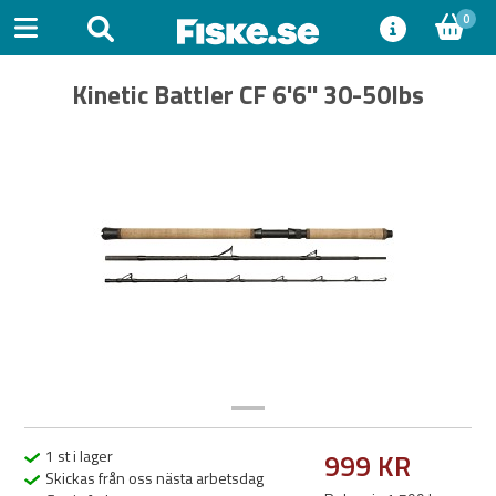
0
Kinetic Battler CF 6'6'' 30-50lbs
Previous
Next
1 st i lager
999 KR
Skickas från oss nästa arbetsdag