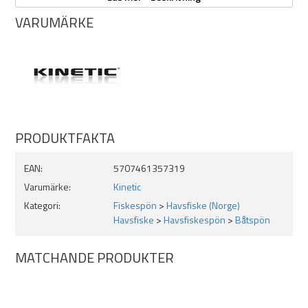
CarbonFusion CF – Light, Utmärkt balanserad klinga
Japanese designed lightweight 3 benta LPHF spöringar
VARUMÄRKE
Portuguese high-grade korkhandtag
Traditional graphite power rullfäste
Spöfodral medföljer
Längd: 6,6ft
3 delat
30 - 50lb
PRODUKTFAKTA
EAN:
5707461357319
Varumärke:
Kinetic
Kategori:
Fiskespön
>
Havsfiske (Norge)
Havsfiske
>
Havsfiskespön
>
Båtspön
MATCHANDE PRODUKTER