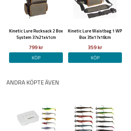
Kinetic Lure Rucksack 2 Box
Kinetic Lure Waistbag 1 WP
System 37x21x41cm
Box 35x17x18cm
799 kr
359 kr
KÖP
KÖP
ANDRA KÖPTE ÄVEN