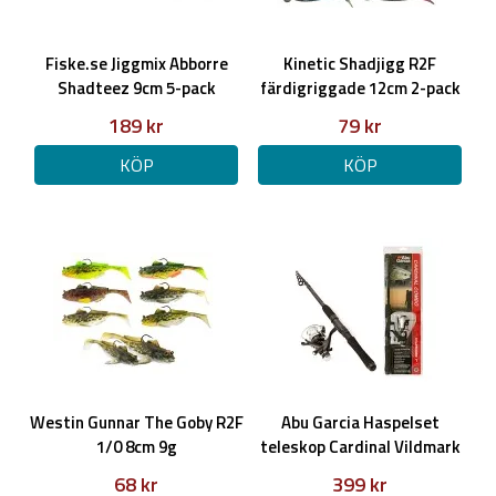
Fiske.se Jiggmix Abborre
Kinetic Shadjigg R2F
Shadteez 9cm 5-pack
färdigriggade 12cm 2-pack
189 kr
79 kr
KÖP
KÖP
Westin Gunnar The Goby R2F
Abu Garcia Haspelset
1/0 8cm 9g
teleskop Cardinal Vildmark
7ft
68 kr
399 kr