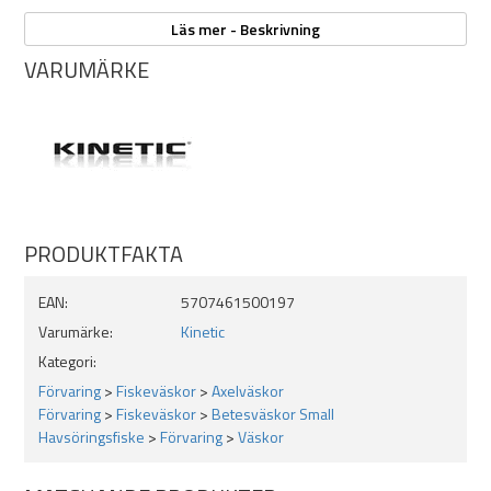
Specifikationer:
Läs mer - Beskrivning
Smart organisation: Optimerad för att hålla ordning på din
VARUMÄRKE
utrustning.
Justerbar axelrem: Ger perfekt passform och komfort.
En plastlåda medföljer: Praktisk för förvaring av beten och
småredskap.
Hållbar design: Tålig konstruktion som klarar tuffa
förhållanden.
Mått: 38 x 21 x 19 cm
PRODUKTFAKTA
EAN:
5707461500197
Varumärke:
Kinetic
Kategori:
Förvaring
>
Fiskeväskor
>
Axelväskor
Förvaring
>
Fiskeväskor
>
Betesväskor Small
Havsöringsfiske
>
Förvaring
>
Väskor