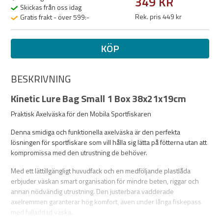
349 KR
Skickas från oss idag
Rek. pris 449 kr
Gratis frakt - över 599:-
KÖP
BESKRIVNING
Kinetic Lure Bag Small 1 Box 38x21x19cm
Praktisk Axelväska för den Mobila Sportfiskaren
Denna smidiga och funktionella axelväska är den perfekta
lösningen för sportfiskare som vill hålla sig lätta på fötterna utan att
kompromissa med den utrustning de behöver.
Med ett lättillgängligt huvudfack och en medföljande plastlåda
erbjuder väskan smart organisation för mindre beten, riggar och
annan nödvändig utrustning. Den justerbara vadderade
axelremmen garanterar hög komfort, även under långa fiskepass
med fulladdad väska.