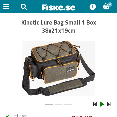
0
Kinetic Lure Bag Small 1 Box
38x21x19cm
Previous
Next
1 st i lager