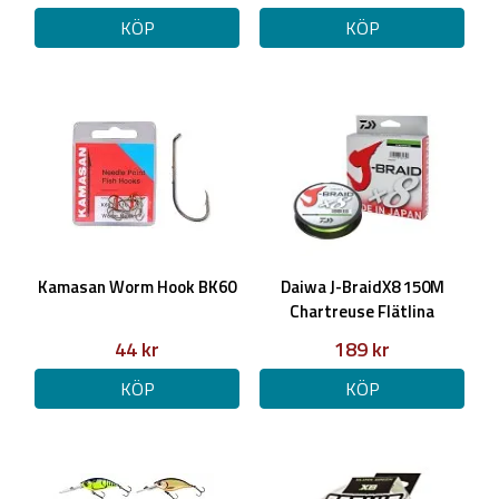
KÖP
KÖP
Kamasan Worm Hook BK60
Daiwa J-BraidX8 150M
Chartreuse Flätlina
44 kr
189 kr
KÖP
KÖP