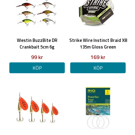
Westin BuzzBite DR
Strike Wire Instinct Braid X8
Crankbait 5cm 6g
135m Gloss Green
99 kr
169 kr
KÖP
KÖP