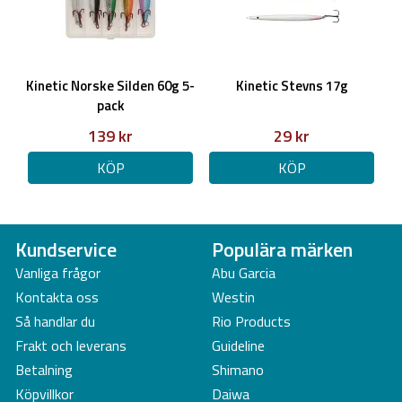
Kinetic Norske Silden 60g 5-
Kinetic Stevns 17g
pack
139 kr
29 kr
KÖP
KÖP
Kundservice
Populära märken
Vanliga frågor
Abu Garcia
Kontakta oss
Westin
Så handlar du
Rio Products
Frakt och leverans
Guideline
Betalning
Shimano
Köpvillkor
Daiwa