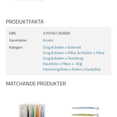
3D holographic eye
Transparent betesbox 5-fack
Fångar arter som: Havsöring, Torsk, Makrill och Sej
PRODUKTFAKTA
EAN:
5707461360005
Varumärke:
Kinetic
Kategori:
Drag & Beten
>
Beteskit
Drag & Beten
>
Pilkar & Häcklor
>
Pilkar
Drag & Beten
>
Skeddrag
Havsfiske
>
Pilkar
>
-60g
Havsöringsfiske
>
Beten
>
Kastpilkar
MATCHANDE PRODUKTER