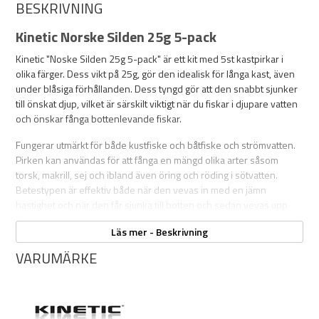
BESKRIVNING
Kinetic Norske Silden 25g 5-pack
Kinetic "Noske Silden 25g 5-pack" är ett kit med 5st kastpirkar i
olika färger. Dess vikt på 25g, gör den idealisk för långa kast, även
under blåsiga förhållanden. Dess tyngd gör att den snabbt sjunker
till önskat djup, vilket är särskilt viktigt när du fiskar i djupare vatten
och önskar fånga bottenlevande fiskar.
Fungerar utmärkt för både kustfiske och båtfiske och strömvatten.
Pirken kan användas för att fånga en mängd olika arter såsom
torsk, makrill, sej och ibland även öring och röding i sötvatten.
Betestypen är effektiv både när den vevas in med en jämn
hastighet och när den får sjunka till botten och sedan vevas upp
med varierande tempo och ryck, vilket imiterar en skadad fisk och
Läs mer - Beskrivning
lockar rovfiskarna till hugg.
VARUMÄRKE
Egenskaper:
OBS!
Material: Bly
5-pack
Vikt: 25g