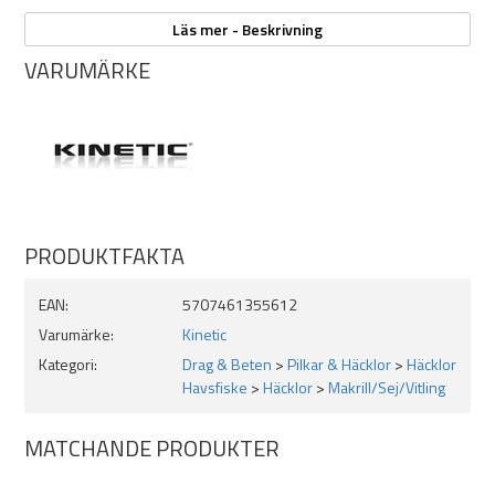
Kvalitets nylonlina 0,60mm
Läs mer - Beskrivning
Ultravassa krokar
VARUMÄRKE
Färdigriggat tackel med fem krokar
Krokstorlek: 1/0
PRODUKTFAKTA
EAN:
5707461355612
Varumärke:
Kinetic
Kategori:
Drag & Beten
>
Pilkar & Häcklor
>
Häcklor
Havsfiske
>
Häcklor
>
Makrill/Sej/Vitling
MATCHANDE PRODUKTER