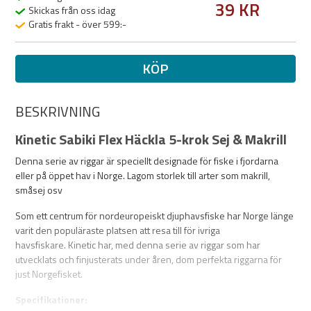
39 KR
Skickas från oss idag
Gratis frakt - över 599:-
KÖP
BESKRIVNING
Kinetic Sabiki Flex Häckla 5-krok Sej & Makrill
Denna serie av riggar är speciellt designade för fiske i fjordarna
eller på öppet hav i Norge. Lagom storlek till arter som makrill,
småsej osv
Som ett centrum för nordeuropeiskt djuphavsfiske har Norge länge
varit den populäraste platsen att resa till för ivriga
havsfiskare. Kinetic har, med denna serie av riggar som har
utvecklats och finjusterats under åren, dom perfekta riggarna för
just Norgefisket.
Specifikationer: