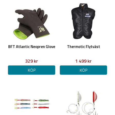
BFT Atlantic Neopren Glove
Thermotic Flytväst
329 kr
1 499 kr
KÖP
KÖP