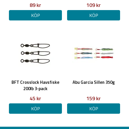
89 kr
109 kr
KÖP
KÖP
BFT Crosslock Havsfiske
Abu Garcia Sillen 350g
200lb 3-pack
45 kr
159 kr
KÖP
KÖP