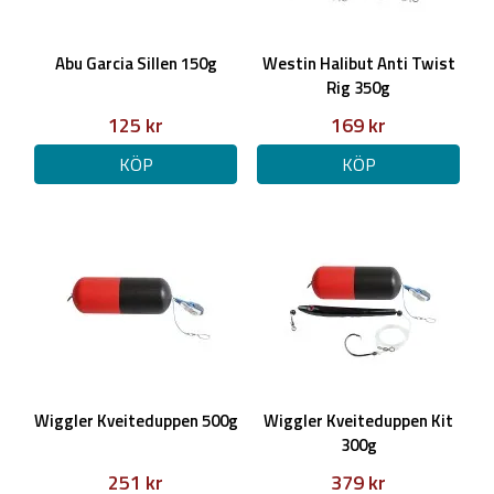
Abu Garcia Sillen 150g
Westin Halibut Anti Twist
Rig 350g
125 kr
169 kr
KÖP
KÖP
Wiggler Kveiteduppen 500g
Wiggler Kveiteduppen Kit
300g
251 kr
379 kr