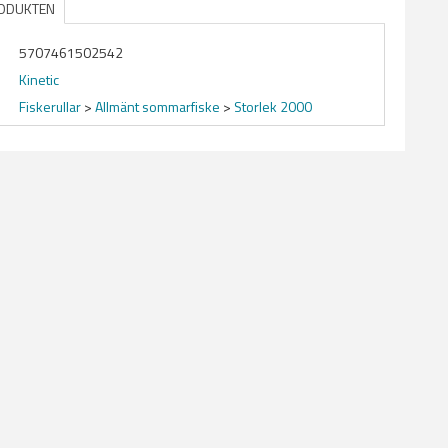
RODUKTEN
5707461502542
Kinetic
Fiskerullar
>
Allmänt sommarfiske
>
Storlek 2000