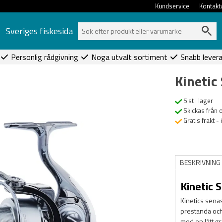
Kundservice
Kontakt
Sveriges fiskesida
Personlig rådgivning
Noga utvalt sortiment
Snabb lever
Kinetic
5 st i lager
Skickas från 
Gratis frakt -
BESKRIVNING
Kinetic 
Kinetics sena
prestanda och
med en lätt gr