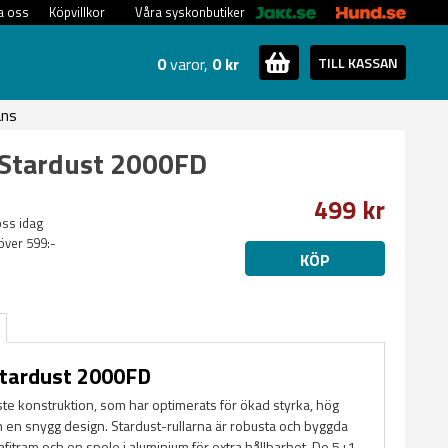
a oss
Köpvillkor
Våra syskonbutiker
0
varor,
0 kr
TILL KASSAN
ans
 Stardust 2000FD
499 kr
oss idag
 över 599:-
KÖP
Stardust 2000FD
ste konstruktion, som har optimerats för ökad styrka, hög
 en snygg design. Stardust-rullarna är robusta och byggda
afitram och en spole i aluminium för extra hållbarhet. De 5+1