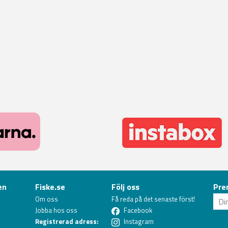
en
Fiske.se
Följ oss
Pre
Om oss
Få reda på det senaste först!
Jobba hos oss
Facebook
Registrerad adress:
Instagram