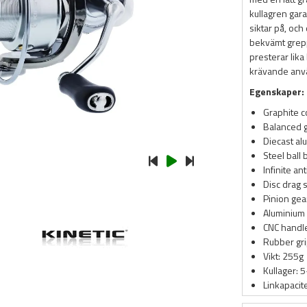
kullagren gara
siktar på, oc
bekvämt grepp
presterar lika 
krävande anv
Egenskaper:
Graphite 
Balanced g
Diecast al
Steel ball
Infinite an
Disc drag 
Pinion gea
Aluminium 
CNC handl
Rubber gr
Vikt: 255g
Kullager: 
Linkapaci