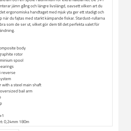
nterar jämn gång och längre livslängd, oavsett vilken art du
h det ergonomiska handtaget med mjuk yta ger ett stadigt och
 när du fajtas med starkt kämpande fiskar. Stardust-rullarna
bra som de ser ut, vilket gör dem till det perfekta valet för
ändning.
composite body
raphite rotor
uminium spool
 bearings
ti reverse
system
r with a steel main shaft
oversized bail arm
e
ip
5+1
tet: 0,24mm 180m