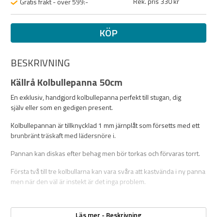
Rek. pris 330 kr
Gratis frakt - över 599:-
KÖP
BESKRIVNING
Källrå Kolbullepanna 50cm
En exklusiv, handgjord kolbullepanna perfekt till stugan, dig
själv eller som en gedigen present.
Kolbullepannan är tillknycklad 1 mm järnplåt som försetts med ett
brunbränt träskaft med lädersnöre i.
Pannan kan diskas efter behag men bör torkas och förvaras torrt.
Första två till tre kolbullarna kan vara svåra att kastvända i ny panna
men när den väl är instekt är det inga problem.
Specifikationer:
Läs mer - Beskrivning