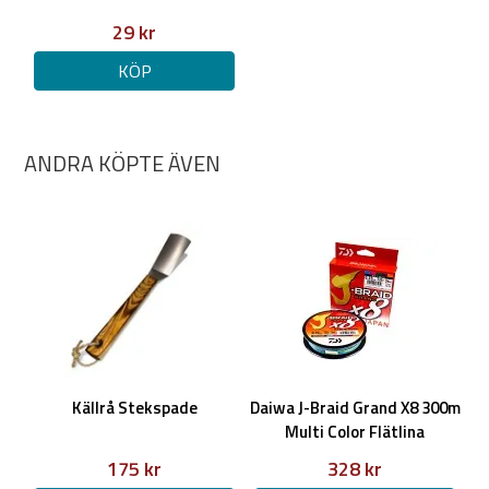
29 kr
KÖP
ANDRA KÖPTE ÄVEN
Källrå Stekspade
Daiwa J-Braid Grand X8 300m
Multi Color Flätlina
175 kr
328 kr