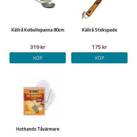
Inbränning:
Lägg i smör eller olja och hetta upp pannan tills det börjar ryka.
Slå bort överflödet och torka ur med hushållspapper eller en
trasa.
Källrå Kolbullepanna 80cm
Källrå Stekspade
Upprepa proceduren några gånger tills pannan fått en jämn
brun/svart färg i botten.
319 kr
175 kr
KÖP
KÖP
Skötsel:
Diska som vanligt om du vill, men torka alltid pannan helt torr
och olja in den efteråt så att den inte rostar.
Det går även bra att bara torka ur den efter användning.
Hothands Tåvärmare