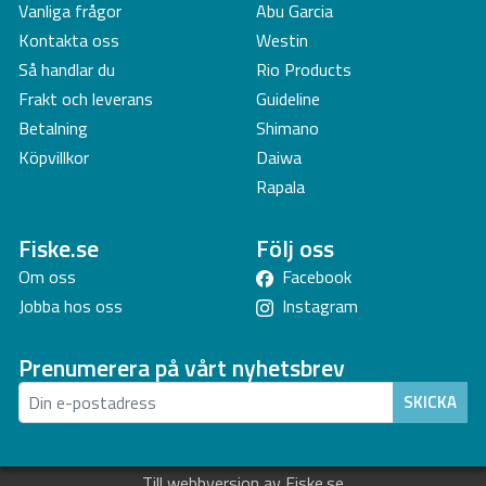
Vanliga frågor
Abu Garcia
Kontakta oss
Westin
Så handlar du
Rio Products
Frakt och leverans
Guideline
Betalning
Shimano
Köpvillkor
Daiwa
Rapala
Fiske.se
Följ oss
Om oss
Facebook
Jobba hos oss
Instagram
Prenumerera på vårt nyhetsbrev
SKICKA
Till webbversion av Fiske.se