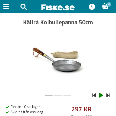
0
Källrå Kolbullepanna 50cm
Previous
Next
Fler än 10 st i lager
297 KR
Skickas från oss idag