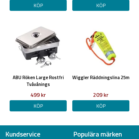
KÖP
KÖP
ABU Röken Large Rostfri
Wiggler Räddningslina 25m
Tvåvånings
499 kr
209 kr
KÖP
KÖP
Kundservice
Populära märken