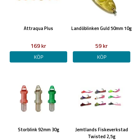
Attraqua Plus
Landöblinken Guld 50mm 10g
169 kr
59 kr
KÖP
KÖP
Storblink 92mm 30g
Jemtlands Fiskeverkstad
Twisted 2,5g