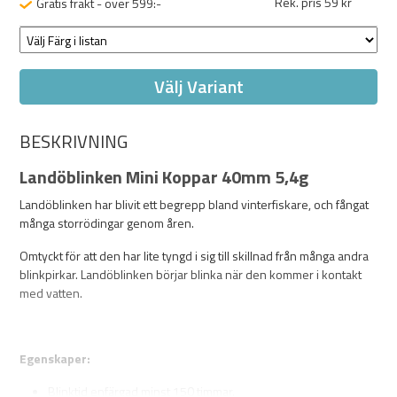
Rek. pris 59 kr
Gratis frakt - över 599:-
Välj Variant
BESKRIVNING
Landöblinken Mini Koppar 40mm 5,4g
Landöblinken har blivit ett begrepp bland vinterfiskare, och fångat
många storrödingar genom åren.
Omtyckt för att den har lite tyngd i sig till skillnad från många andra
blinkpirkar. Landöblinken börjar blinka när den kommer i kontakt
med vatten.
Egenskaper:
Blinktid enfärgad minst 150 timmar.