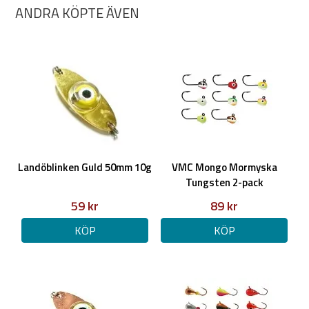
ANDRA KÖPTE ÄVEN
Landöblinken Guld 50mm 10g
VMC Mongo Mormyska
Tungsten 2-pack
59 kr
89 kr
KÖP
KÖP