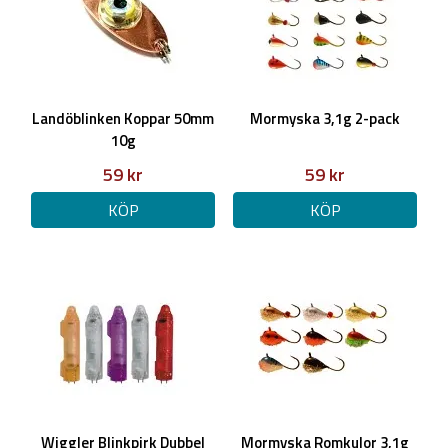
Landöblinken Koppar 50mm
Mormyska 3,1g 2-pack
10g
59 kr
59 kr
KÖP
KÖP
Wiggler Blinkpirk Dubbel
Mormyska Romkulor 3,1g