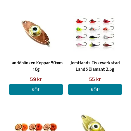
Landöblinken Koppar 50mm
Jemtlands Fiskeverkstad
10g
Landö Diamant 2,5g
59 kr
55 kr
KÖP
KÖP