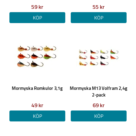
59 kr
55 kr
KÖP
KÖP
Mormyska Romkulor 3,1g
Mormyska M13 Volfram 2,4g
2-pack
49 kr
69 kr
KÖP
KÖP