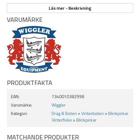
Mixfärgad minst 90 timmar.
Läs mer - Beskrivning
Ej utbytbart batteri.
Finns i 5 färger. Mix, röd, blå, grön och vit.
VARUMÄRKE
Längd: 40mm
Vikt: 5,4g
PRODUKTFAKTA
EAN:
7340010382998
Varumärke:
Wiggler
Kategori:
Drag & Beten
>
Vinterbeten
>
Blinkpirkar
Vinterfiske
>
Blinkpirkar
MATCHANDE PRODUKTER