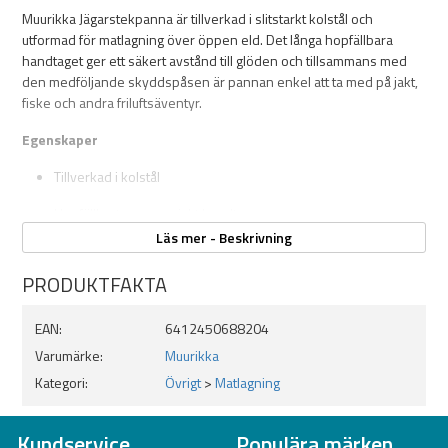
Muurikka Jägarstekpanna är tillverkad i slitstarkt kolstål och
utformad för matlagning över öppen eld. Det långa hopfällbara
handtaget ger ett säkert avstånd till glöden och tillsammans med
den medföljande skyddspåsen är pannan enkel att ta med på jakt,
fiske och andra friluftsäventyr.
Egenskaper
Tillverkad i kolstål
Hopfällbart ergonomiskt handtag
Läs mer - Beskrivning
Avsedd för matlagning över öppen eld
PRODUKTFAKTA
Kan användas med metallredskap
Skyddspåse ingår
EAN:
6412450688204
Varumärke:
Muurikka
Specifikationer
Kategori:
Övrigt
>
Matlagning
Material: Kolstål
Diameter: 24 cm
Kundservice
Populära märken