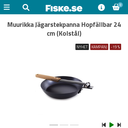
0
Muurikka Jägarstekpanna Hopfällbar 24
cm (Kolstål)
NYHET
KAMPANJ
-19 %
Previous
Next