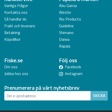
Vanliga frågor
Abu Garcia
Handtagslängd: 42 cm
Kontakta oss
Westin
Vikt: 1,3 kg
Så handlar du
Rio Products
Artikelnummer: 54520080
Frakt och leverans
Guideline
Betalning
Shimano
Köpvillkor
Daiwa
Rapala
Fiske.se
Följ oss
Om oss
Facebook
Jobba hos oss
Instagram
Prenumerera på vårt nyhetsbrev
SKICKA