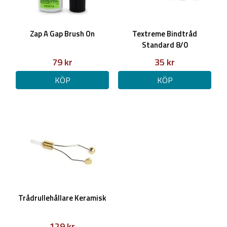
Zap A Gap Brush On
Textreme Bindtråd
Standard 8/0
79 kr
35 kr
KÖP
KÖP
Trådrullehållare Keramisk
129 kr