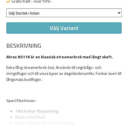
Gratis frakt - över 599:-
Välj Variant
BESKRIVNING
Ahrex NS118 är en klassisk streamerkrok med långt skaft.
Extra lång streamerkrok (4x). Används till regnbågs- och
öringsflugor och till vissa typer av dagsländenymfer. Funkar även till
långsmala kustflugor.
Specifikationer:
18st krokar /förpackning
Black nickel finish
Finns i storlek: 10-4 (10 är minsta)