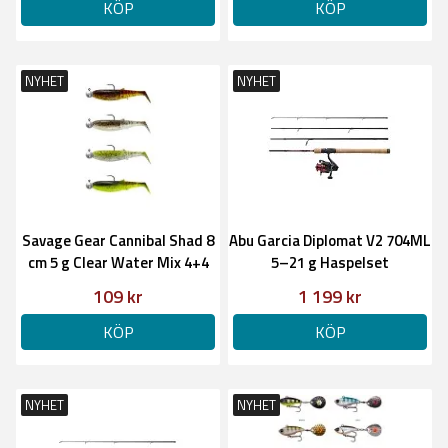
KÖP
KÖP
NYHET
NYHET
Savage Gear Cannibal Shad 8
Abu Garcia Diplomat V2 704ML
cm 5 g Clear Water Mix 4+4
5–21 g Haspelset
pcs
109 kr
1 199 kr
KÖP
KÖP
NYHET
NYHET