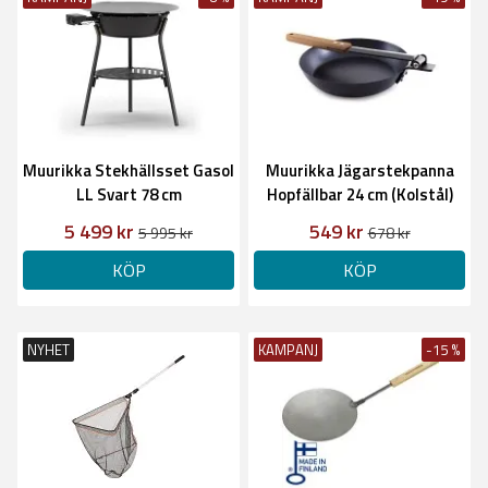
Muurikka Stekhällsset Gasol
Muurikka Jägarstekpanna
LL Svart 78 cm
Hopfällbar 24 cm (Kolstål)
5 499 kr
549 kr
5 995 kr
678 kr
KÖP
KÖP
NYHET
KAMPANJ
-15 %