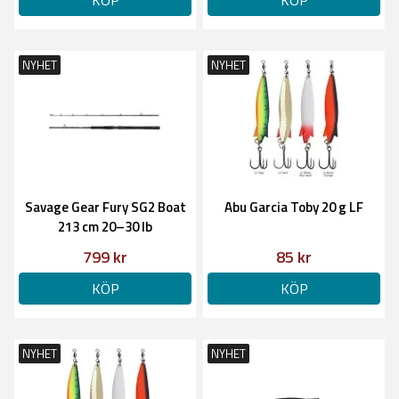
KÖP
KÖP
NYHET
NYHET
Savage Gear Fury SG2 Boat
Abu Garcia Toby 20 g LF
213 cm 20–30 lb
799 kr
85 kr
KÖP
KÖP
NYHET
NYHET