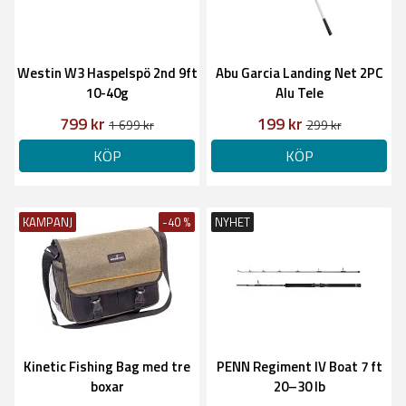
Westin W3 Haspelspö 2nd 9ft
Abu Garcia Landing Net 2PC
10-40g
Alu Tele
799 kr
199 kr
1 699 kr
299 kr
KÖP
KÖP
KAMPANJ
-40 %
NYHET
Kinetic Fishing Bag med tre
PENN Regiment IV Boat 7 ft
boxar
20–30 lb