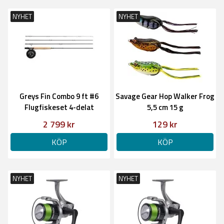
NYHET
NYHET
Greys Fin Combo 9 ft #6
Savage Gear Hop Walker Frog
Flugfiskeset 4-delat
5,5 cm 15 g
2 799 kr
129 kr
KÖP
KÖP
NYHET
NYHET