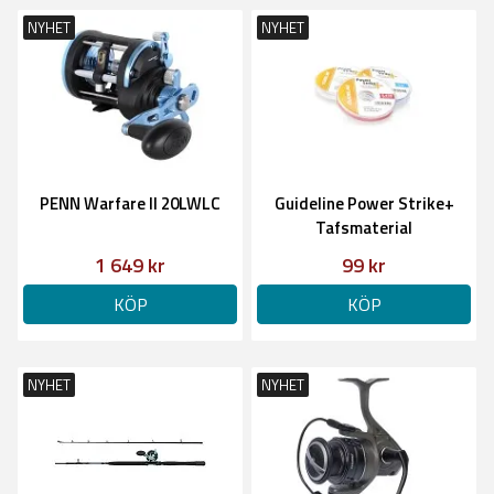
NYHET
NYHET
PENN Warfare II 20LWLC
Guideline Power Strike+
Tafsmaterial
1 649 kr
99 kr
KÖP
KÖP
NYHET
NYHET