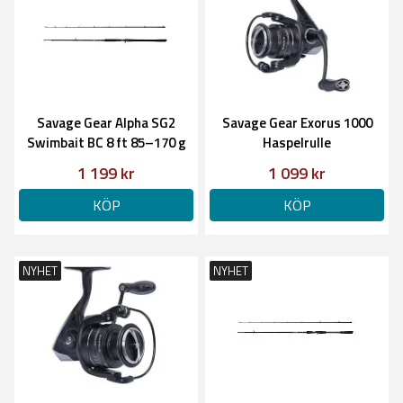
Savage Gear Alpha SG2
Savage Gear Exorus 1000
Swimbait BC 8 ft 85–170 g
Haspelrulle
1 199 kr
1 099 kr
KÖP
KÖP
NYHET
NYHET