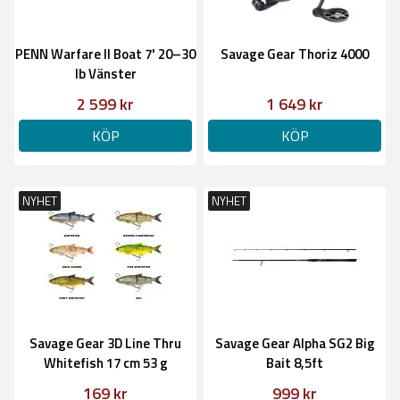
PENN Warfare II Boat 7' 20–30
Savage Gear Thoriz 4000
lb Vänster
2 599 kr
1 649 kr
KÖP
KÖP
NYHET
NYHET
Savage Gear 3D Line Thru
Savage Gear Alpha SG2 Big
Whitefish 17 cm 53 g
Bait 8,5ft
169 kr
999 kr