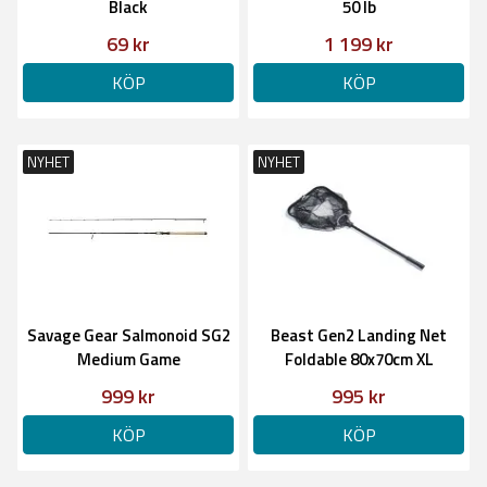
Black
50 lb
69 kr
1 199 kr
KÖP
KÖP
NYHET
NYHET
Savage Gear Salmonoid SG2
Beast Gen2 Landing Net
Medium Game
Foldable 80x70cm XL
999 kr
995 kr
KÖP
KÖP