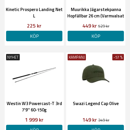
Kinetic Prospero Landing Net
Muurikka Jägarstekpanna
L
Hopfällbar 26 cm (Varmvalsat
stål)
225 kr
449 kr
529 kr
KÖP
KÖP
NYHET
KAMPANJ
-57 %
Westin W3 Powercast-T 3rd
Swazi Legend Cap Olive
7'9'' 60-150g
1 999 kr
149 kr
349 kr