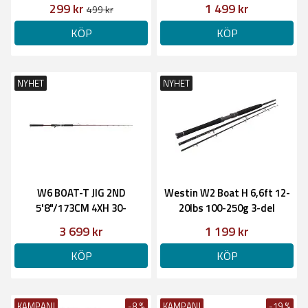
299 kr
1 499 kr
499 kr
KÖP
KÖP
NYHET
NYHET
W6 BOAT-T JIG 2ND
Westin W2 Boat H 6,6ft 12-
5'8"/173CM 4XH 30-
20lbs 100-250g 3-del
50LBS/200-500G 1SEC
3 699 kr
1 199 kr
KÖP
KÖP
KAMPANJ
-8 %
KAMPANJ
-19 %