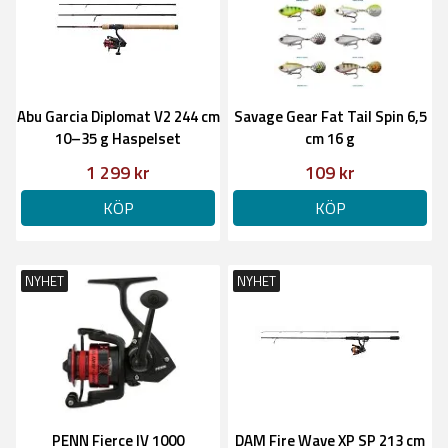
Abu Garcia Diplomat V2 244 cm
Savage Gear Fat Tail Spin 6,5
10–35 g Haspelset
cm 16 g
1 299 kr
109 kr
KÖP
KÖP
NYHET
NYHET
PENN Fierce IV 1000
DAM Fire Wave XP SP 213 cm