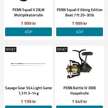
PENN Squall II 20LW
PENN Squall II Viking Edition
Multiplikatorrulle
Boat 7 ft 20–30 lb
1 999 kr
1 999 kr
KÖP
KÖP
NYHET
NYHET
Savage Gear SG4 Light Game
PENN Battle IV 3000
7,3 ft 3–14 g
Haspelrulle
1 199 kr
1 649 kr