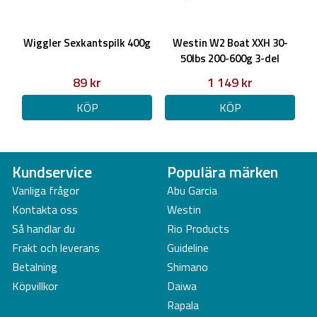
Wiggler Sexkantspilk 400g
Westin W2 Boat XXH 30-
50lbs 200-600g 3-del
89 kr
1 149 kr
KÖP
KÖP
Kundservice
Populära märken
Vanliga frågor
Abu Garcia
Kontakta oss
Westin
Så handlar du
Rio Products
Frakt och leverans
Guideline
Betalning
Shimano
Köpvillkor
Daiwa
Rapala