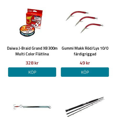
Aluminiumspole
SS kullager
Quick Set Dual Anti-reverse
Bait Clicker som går att stänga av
Daiwa J-Braid Grand X8 300m
Gummi Makk Röd/Lys 10/0
Multi Color Flätlina
färdigriggad
328 kr
49 kr
KÖP
KÖP