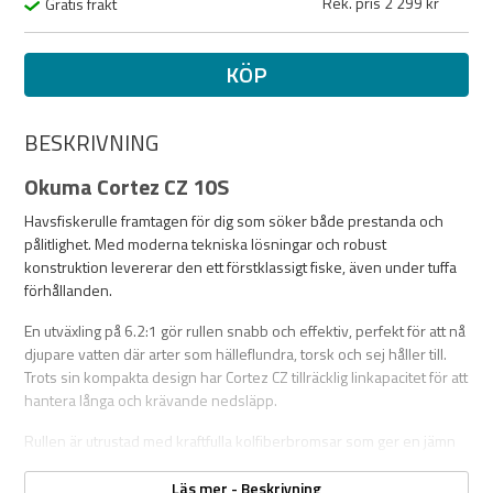
Rek. pris 2 299 kr
Gratis frakt
KÖP
BESKRIVNING
Okuma Cortez CZ 10S
Havsfiskerulle framtagen för dig som söker både prestanda och
pålitlighet. Med moderna tekniska lösningar och robust
konstruktion levererar den ett förstklassigt fiske, även under tuffa
förhållanden.
En utväxling på 6.2:1 gör rullen snabb och effektiv, perfekt för att nå
djupare vatten där arter som hälleflundra, torsk och sej håller till.
Trots sin kompakta design har Cortez CZ tillräcklig linkapacitet för att
hantera långa och krävande nedsläpp.
Rullen är utrustad med kraftfulla kolfiberbromsar som ger en jämn
och responsiv bromsverkan genom hela dragläget. De förstärkta
kugghjulen ger extra vridmoment och gör det möjligt att drilla riktigt
Läs mer - Beskrivning