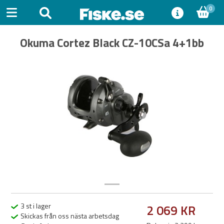
0
Okuma Cortez Black CZ-10CSa 4+1bb
Previous
Next
3 st i lager
2 069 KR
Skickas från oss nästa arbetsdag