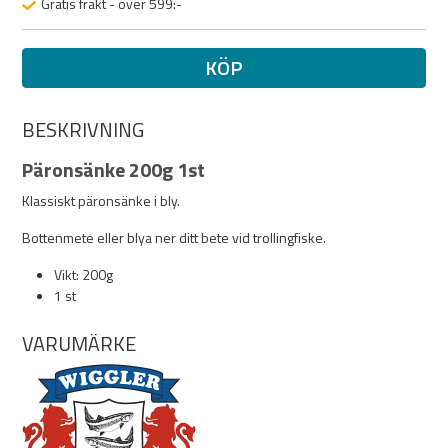
Gratis frakt - över 599:-
KÖP
BESKRIVNING
Päronsänke 200g 1st
Klassiskt päronsänke i bly.
Bottenmete eller blya ner ditt bete vid trollingfiske.
Vikt: 200g
1 st
VARUMÄRKE