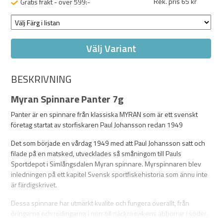
Rek. pris 65 kr
Gratis frakt - över 599:-
Välj Variant
BESKRIVNING
Myran Spinnare Panter 7g
Panter är en spinnare från klassiska MYRAN som är ett svenskt
företag startat av storfiskaren Paul Johansson redan 1949
Det som började en vårdag 1949 med att Paul Johansson satt och
filade på en matsked, utvecklades så småningom till Pauls
Sportdepot i Simlångsdalen Myran spinnare. Myrspinnaren blev
inledningen på ett kapitel Svensk sportfiskehistoria som ännu inte
är färdigskrivet.
Dessa spinnare har utmärkt kvalite och fungera överallt, från
öringarna och rödingarna i norr till näckrosvikens abborrar i söder.