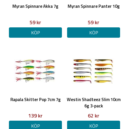
Myran Spinnare Akka 7g
Myran Spinnare Panter 10g
59 kr
59 kr
KÖP
KÖP
Rapala Skitter Pop 7cm 7g
Westin Shadteez Slim 10cm
6g 3-pack
139 kr
62 kr
KÖP
KÖP