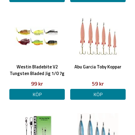
Westin Bladebite V2
Abu Garcia Toby Koppar
Tungsten Bladed Jig 1/0 7g
99 kr
59 kr
KÖP
KÖP