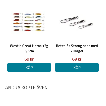
Westin Great Heron 13g
Beteslås Strong snap med
5,5cm
kullager
69 kr
69 kr
KÖP
KÖP
ANDRA KÖPTE ÄVEN